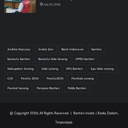
July 22, 2026
Andika Hazrumy
Andra Soni
Bank Indonesia
banten
bawaslu banten
Bawaslu Kota Serang
DPRD banten
Kabupaten Serang
kota serang
KPU Banten
kpu Kota serang
OJK
Pemilu 2024
Pemilu2024
Pemkab serang
Pemkot Serang
Pemprov Banten
Polda Banten
© Copyright 2026, All Rights Reserved |
Banten Inside
| Beda, Dalam,
Terpercaya.