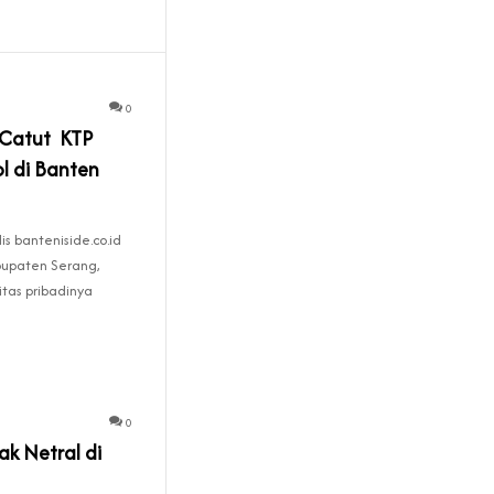
5
0
l Catut KTP
l di Banten
is banteniside.co.id
bupaten Serang,
tas pribadinya
0
ak Netral di