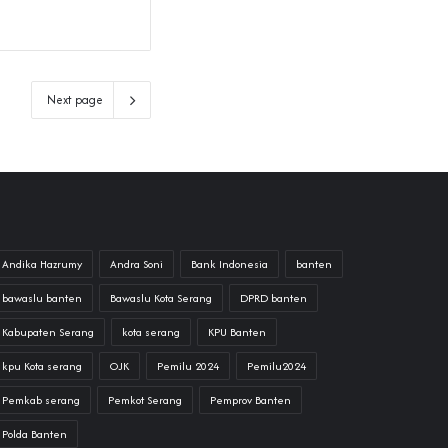
Next page
Andika Hazrumy
Andra Soni
Bank Indonesia
banten
bawaslu banten
Bawaslu Kota Serang
DPRD banten
Kabupaten Serang
kota serang
KPU Banten
kpu Kota serang
OJK
Pemilu 2024
Pemilu2024
Pemkab serang
Pemkot Serang
Pemprov Banten
Polda Banten