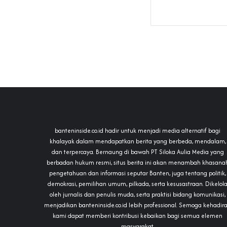
banteninside.co.id hadir untuk menjadi media alternatif bagi
khalayak dalam mendapatkan berita yang berbeda, mendalam,
dan terpercaya. Bernaung di bawah PT Siloka Aulia Media yang
berbadan hukum resmi, situs berita ini akan menambah khasana
pengetahuan dan informasi seputar Banten, juga tentang politik,
demokrasi, pemilihan umum, pilkada, serta kesusastraan. Dikelol
oleh jurnalis dan penulis muda, serta praktisi bidang komunikasi,
menjadikan banteninside.co.id lebih professional. Semoga kehadir
kami dapat memberi kontribusi kebaikan bagi semua elemen
masyarakat.