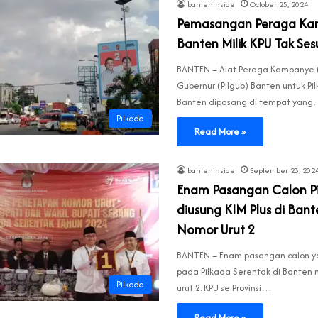
banteninside
October 25, 2024
Pemasangan Peraga Ka
Banten Milik KPU Tak Ses
BANTEN – Alat Peraga Kampanye (
Gubernur (Pilgub) Banten untuk Pil
Banten dipasang di tempat yan
Pilkada
Read More »
banteninside
September 23, 202
Enam Pasangan Calon P
diusung KIM Plus di Ban
Nomor Urut 2
BANTEN – Enam pasangan calon y
pada Pilkada Serentak di Banten
Pilkada
urut 2. KPU se Provinsi…
Read More »