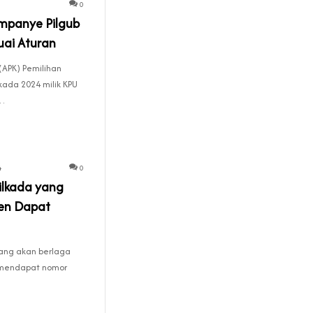
0
mpanye Pilgub
uai Aturan
APK) Pemilihan
kada 2024 milik KPU
g…
4
0
ilkada yang
ten Dapat
ang akan berlaga
 mendapat nomor