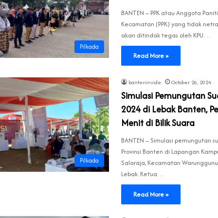
BANTEN – PPK atau Anggota Paniti
Kecamatan (PPK) yang tidak netral
akan ditindak tegas oleh KPU…
Pilkada
Read More »
banteninside
October 26, 2024
Simulasi Pemungutan Su
2024 di Lebak Banten, Pe
Menit di Bilik Suara
BANTEN – Simulasi pemungutan su
Provinsi Banten di Lapangan Kamp
Pilkada
Salaraja, Kecamatan Warunggunu
Lebak. Ketua…
Read More »