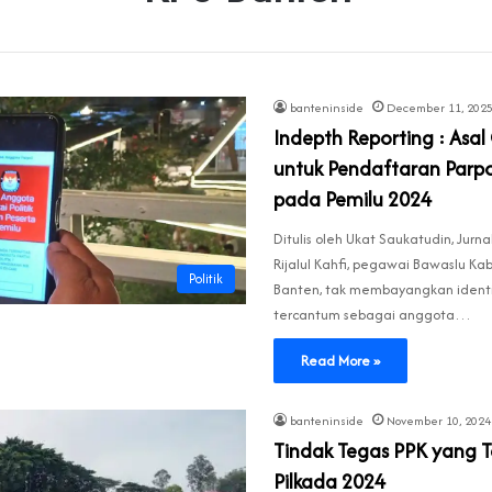
banteninside
December 11, 202
Indepth Reporting : Asa
untuk Pendaftaran Parpo
pada Pemilu 2024
Ditulis oleh Ukat Saukatudin, Jurnal
Rijalul Kahfi, pegawai Bawaslu Ka
Politik
Banten, tak membayangkan identi
tercantum sebagai anggota…
Read More »
banteninside
November 10, 2024
Tindak Tegas PPK yang T
Pilkada 2024