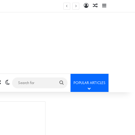
Log In
Random Article
Sidebar
Random Article
Switch skin
Search
POPULAR ARTICLES
for