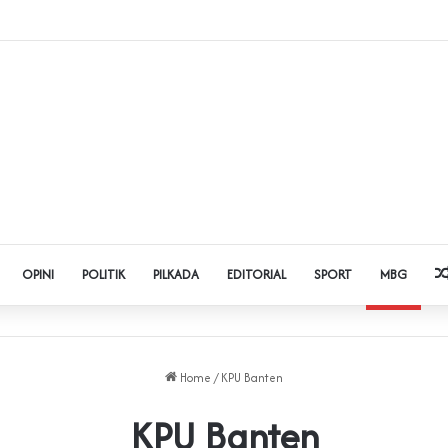
Judol dan Pinjol, Polda Banten Gandeng SPSI Perkuat Literasi Digital
OPINI
POLITIK
PILKADA
EDITORIAL
SPORT
MBG
Home
/
KPU Banten
KPU Banten