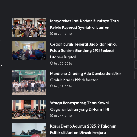
‎Masyarakat Jadi Korban Buruknya Tata
Kelola Koperasi Syariah di Banten
July 31, 2026
h
Cegah Buruh Terjerat Judol dan Pinjol,
Polda Banten Gandeng SPSI Perkuat
a
Literasi Digital
July 30, 2026
an
‎Mardiono Dituding Adu Domba dan Bikin
Gaduh Kader PPP di Banten
July 29, 2026
‎Warga Rancapinang Terus Kawal
Gugatan Lahan yang Diklaim TNI‎‎
July 28, 2026
‎Kasus Demo Agustus 2025, 9 Tahanan
Politik di Banten Divonis Penjara