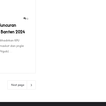
0
eluncuran
b Banten 2024
dihadirkan KPU
maskot dan jingle
(Pilgub)…
Next page