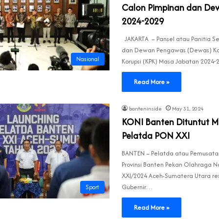
Calon Pimpinan dan Dew
2024-2029
JAKARTA – Pansel atau Panitia Se
dan Dewan Pengawas (Dewas) Ko
Nasional
Korupsi (KPK) Masa Jabatan 2024
Read More »
banteninside
May 31, 2024
KONI Banten Dituntut M
Pelatda PON XXI
BANTEN – Pelatda atau Pemusata
Provinsi Banten Pekan Olahraga N
XXI/2024 Aceh-Sumatera Utara res
Gubernir…
Sport
Read More »