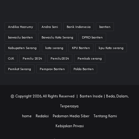
Andika Hazrumy
Andra Soni
Bank Indonesia
banten
bawaslu banten
Bawaslu Kota Serang
DPRD banten
Kabupaten Serang
kota serang
KPU Banten
kpu Kota serang
OJK
Pemilu 2024
Pemilu2024
Pemkab serang
Pemkot Serang
Pemprov Banten
Polda Banten
© Copyright 2026, All Rights Reserved |
Banten Inside
| Beda, Dalam,
Terpercaya.
home
Redaksi
Pedoman Media Siber
Tentang Kami
Kebijakan Privasi