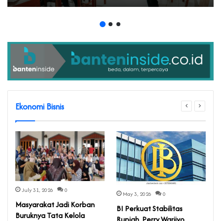
Ekonomi Bisnis
July 31, 2026
0
May 3, 2026
0
‎Masyarakat Jadi Korban
BI Perkuat Stabilitas
Buruknya Tata Kelola
S
Rupiah, Perry Warjiyo