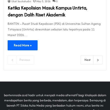
Ukat Saukatudin
May 5, 2026
0
Ketika Kepolisian Masuk Kampus Untirta,
dengan Dalih Riset Akademik
BANTEN – Pusat Studi Kepolisian (PSK) di Universitas Sultan Ageng
Tirtayasa (Untirta) diresmikan sebulan lalu tepatnya pada 11
Maret 2026.…
Read More »
Previous
Next
banteninside.co.id hadir untuk menjadi media alternatif bagi khalayak dalam
mendapatkan berita yang berbeda, mendalam, dan terpercaya. Bernaung di
bawah PT Siloka Aulia Media yang berbadan hukum resmi, situs berita ini