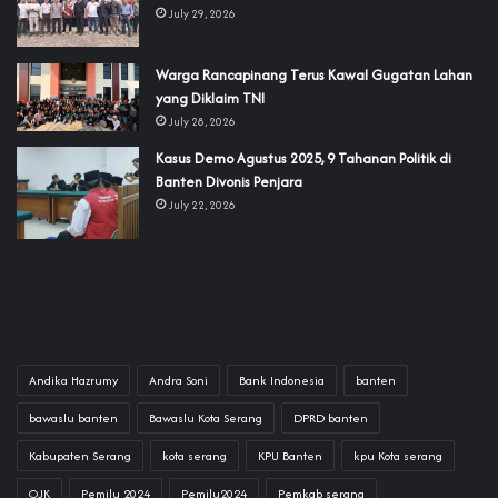
July 29, 2026
‎Warga Rancapinang Terus Kawal Gugatan Lahan
yang Diklaim TNI‎‎
July 28, 2026
‎Kasus Demo Agustus 2025, 9 Tahanan Politik di
Banten Divonis Penjara
July 22, 2026
Andika Hazrumy
Andra Soni
Bank Indonesia
banten
bawaslu banten
Bawaslu Kota Serang
DPRD banten
Kabupaten Serang
kota serang
KPU Banten
kpu Kota serang
OJK
Pemilu 2024
Pemilu2024
Pemkab serang