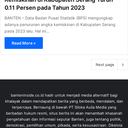
0.11 Persen pada Tahun 2023
BANTEN – Data Badan Pusat Statistik (BPS) mengungkap
adanya penurunan angka kemiskinan di Kabupaten Serang
pada 2023 lalu. Hal ini…
Read More »
Next page
banteninside.co.id hadir untuk menjadi media alternatif bagi
khalayak dalam mendapatkan berita yang berbeda, mendalam, dan
terpercaya. Bernaung di bawah PT Siloka Aulia Media yang
berbadan hukum resmi, situs berita ini akan menambah khasanah
pengetahuan dan informasi seputar Banten, juga tentang politik,
demokrasi, pemilihan umum, pilkada, serta kesusastraan. Dikelola