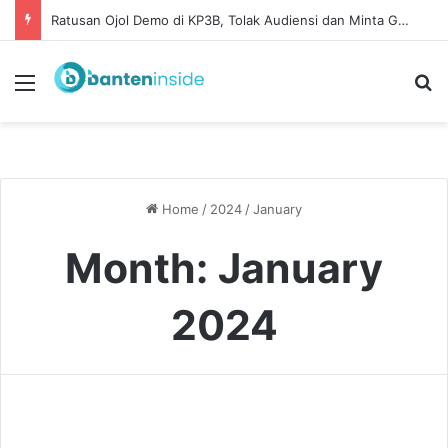
‎Ratusan Ojol Demo di KP3B, Tolak Audiensi dan Minta Gubernur Temui Massa
Menu
Se
Home
/
2024
/
January
Month:
January
2024