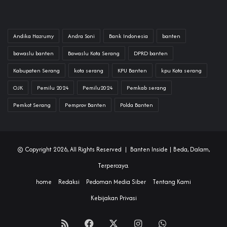
Andika Hazrumy
Andra Soni
Bank Indonesia
banten
bawaslu banten
Bawaslu Kota Serang
DPRD banten
Kabupaten Serang
kota serang
KPU Banten
kpu Kota serang
OJK
Pemilu 2024
Pemilu2024
Pemkab serang
Pemkot Serang
Pemprov Banten
Polda Banten
© Copyright 2026, All Rights Reserved |
Banten Inside
| Beda, Dalam,
Terpercaya.
home
Redaksi
Pedoman Media Siber
Tentang Kami
Kebijakan Privasi
RSS
Facebook
X
Instagram
WhatsApp