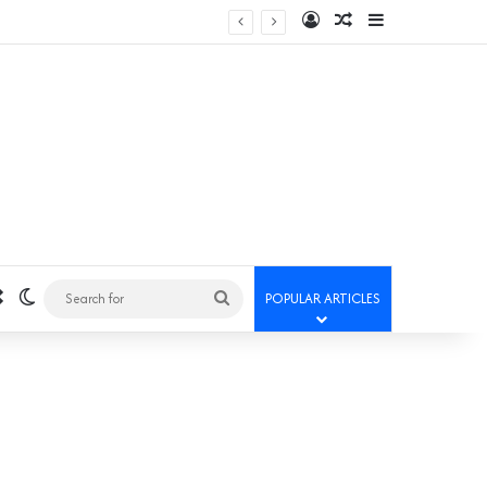
Log In
Random Article
Sidebar
Random Article
Switch skin
Search
POPULAR ARTICLES
for