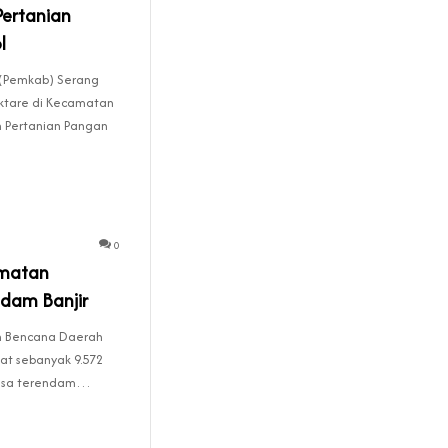
Pertanian
l
(Pemkab) Serang
ektare di Kecamatan
n Pertanian Pangan
0
amatan
dam Banjir
n Bencana Daerah
at sebanyak 9.572
desa terendam…