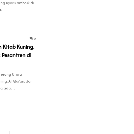
ng nyaris ambruk di
ir,…
0
 Kitab Kuning,
k Pesantren di
Serang Utara
ning, Al-Qur’an, dan
ang ada…