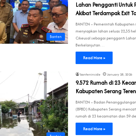
Lahan Pengganti Untuk 
Akibat Terdampak Exit To
BANTEN – Pemerintah Kabupaten 
menyiapkan lahan seluas 22,35 h
Banten
Cikeusal sebagai pengganti Laha
Berkelanjutan…
Read More »
banteninside
January 28, 2026
9.572 Rumah di 23 Kec
Kabupaten Serang Teren
BANTEN – Badan Penanggulanga
(BPBD) Kabupaten Serang mencat
rumah di 23 kecamatan dan 59 
Read More »