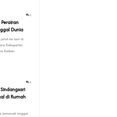
0
 Perairan
ggal Dunia
atuh ke laut di
yasa, Kabupaten
a. Korban
0
 Sindangsari
al di Rumah
 Jamsinah tinggal