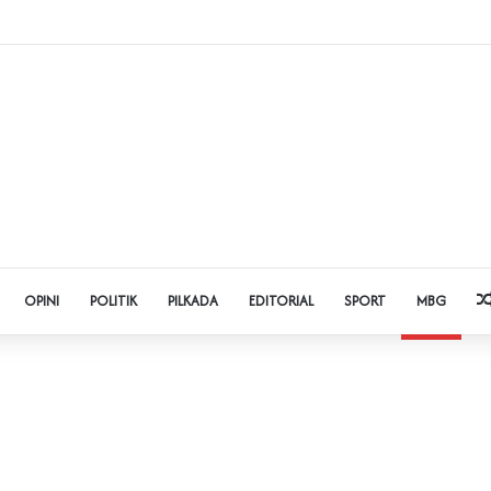
 Judol dan Pinjol, Polda Banten Gandeng SPSI Perkuat Literasi Digital
OPINI
POLITIK
PILKADA
EDITORIAL
SPORT
MBG