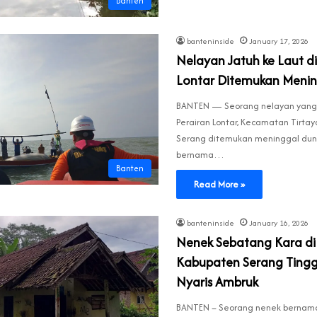
Banten
banteninside
January 17, 2026
Nelayan Jatuh ke Laut di
Lontar Ditemukan Menin
BANTEN — Seorang nelayan yang j
Perairan Lontar, Kecamatan Tirta
Serang ditemukan meninggal duni
bernama…
Banten
Read More »
banteninside
January 16, 2026
Nenek Sebatang Kara di
Kabupaten Serang Tingg
Nyaris Ambruk
BANTEN – Seorang nenek bernama