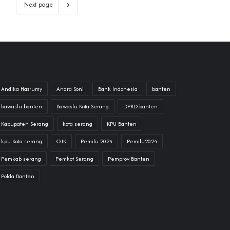
Next page
Andika Hazrumy
Andra Soni
Bank Indonesia
banten
bawaslu banten
Bawaslu Kota Serang
DPRD banten
Kabupaten Serang
kota serang
KPU Banten
kpu Kota serang
OJK
Pemilu 2024
Pemilu2024
Pemkab serang
Pemkot Serang
Pemprov Banten
Polda Banten