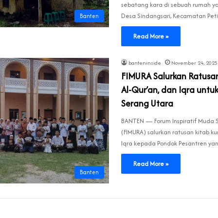
sebatang kara di sebuah rumah ya
Desa Sindangsari, Kecamatan Pet
Banten
Read More »
banteninside
November 24, 2025
FIMURA Salurkan Ratusan
Al-Qur’an, dan Iqra untu
Serang Utara
BANTEN — Forum Inspiratif Muda 
(FIMURA) salurkan ratusan kitab ku
Iqra kepada Pondok Pesantren y
Read More »
Banten