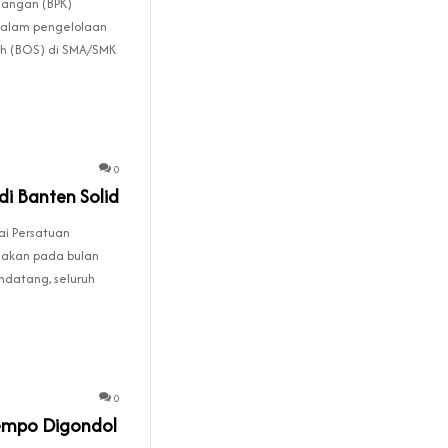
angan (BPK)
dalam pengelolaan
ah (BOS) di SMA/SMK
0
di Banten Solid
i Persatuan
akan pada bulan
datang, seluruh
0
empo Digondol