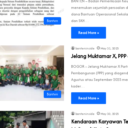
BANTEN – Badan Pemeriksaan Keu
menemukan sejumlah persoalan 
dana Bantuan Operasional Sekol
dan SKH…
Banten
Read More »
banteninside
May 31, 2025
Jelang Muktamar X, PPP 
BOGOR – Jelang Muktamar X Parta
Pembangunan (PPP) yang diagend
Agustus atau September 2025 men
kader…
Banten
Read More »
banteninside
May 30, 2025
Kendaraan Karyawan T