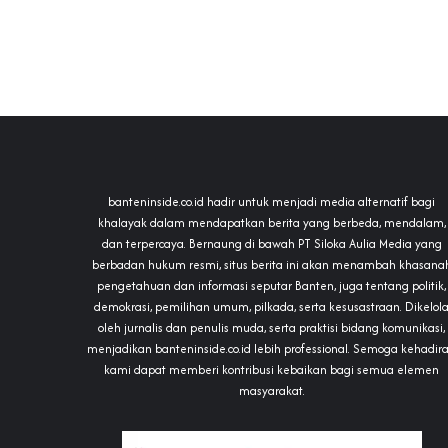
banteninside.co.id hadir untuk menjadi media alternatif bagi
khalayak dalam mendapatkan berita yang berbeda, mendalam,
dan terpercaya. Bernaung di bawah PT Siloka Aulia Media yang
berbadan hukum resmi, situs berita ini akan menambah khasana
pengetahuan dan informasi seputar Banten, juga tentang politik,
demokrasi, pemilihan umum, pilkada, serta kesusastraan. Dikelol
oleh jurnalis dan penulis muda, serta praktisi bidang komunikasi,
menjadikan banteninside.co.id lebih professional. Semoga kehadir
kami dapat memberi kontribusi kebaikan bagi semua elemen
masyarakat.