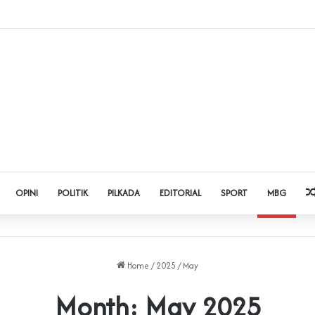
Judol dan Pinjol, Polda Banten Gandeng SPSI Perkuat Literasi Digital
OPINI
POLITIK
PILKADA
EDITORIAL
SPORT
MBG
Home
/
2025
/
May
Month:
May 2025