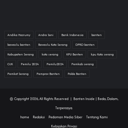
Andika Hazrumy
Andra Soni
Bank Indonesia
banten
bawaslu banten
Bawaslu Kota Serang
DPRD banten
Kabupaten Serang
kota serang
KPU Banten
kpu Kota serang
OJK
Pemilu 2024
Pemilu2024
Pemkab serang
Pemkot Serang
Pemprov Banten
Polda Banten
© Copyright 2026, All Rights Reserved |
Banten Inside
| Beda, Dalam,
Terpercaya.
home
Redaksi
Pedoman Media Siber
Tentang Kami
Kebijakan Privasi