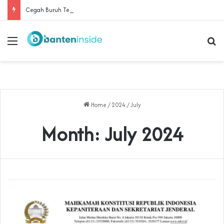
Cegah Buruh Terjerat Judol dan Pinjol, Polda Banten Gandeng SPSI Perkuat Literasi Digital
Menu
Se
Home
/
2024
/
July
Month:
July 2024