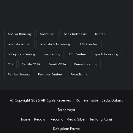
Andika Hazrumy
Andra Soni
Bank Indonesia
banten
bawaslu banten
Bawaslu Kota Serang
DPRD banten
Kabupaten Serang
kota serang
KPU Banten
kpu Kota serang
OJK
Pemilu 2024
Pemilu2024
Pemkab serang
Pemkot Serang
Pemprov Banten
Polda Banten
© Copyright 2026, All Rights Reserved |
Banten Inside
| Beda, Dalam,
Terpercaya.
home
Redaksi
Pedoman Media Siber
Tentang Kami
Kebijakan Privasi