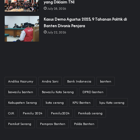
yang Diklaim TNI‎‎
July 28, 2026
‎Kasus Demo Agustus 2025, 9 Tahanan Politik di
Banten Divonis Penjara
July 22, 2026
Andika Hazrumy
Andra Soni
Bank Indonesia
banten
bawaslu banten
Bawaslu Kota Serang
DPRD banten
Kabupaten Serang
kota serang
KPU Banten
kpu Kota serang
OJK
Pemilu 2024
Pemilu2024
Pemkab serang
Pemkot Serang
Pemprov Banten
Polda Banten