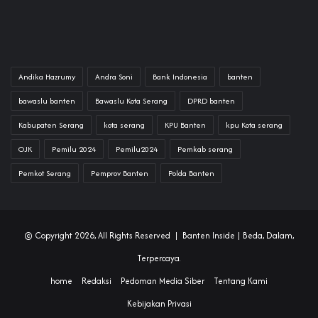
Andika Hazrumy
Andra Soni
Bank Indonesia
banten
bawaslu banten
Bawaslu Kota Serang
DPRD banten
Kabupaten Serang
kota serang
KPU Banten
kpu Kota serang
OJK
Pemilu 2024
Pemilu2024
Pemkab serang
Pemkot Serang
Pemprov Banten
Polda Banten
© Copyright 2026, All Rights Reserved |
Banten Inside
| Beda, Dalam,
Terpercaya.
home
Redaksi
Pedoman Media Siber
Tentang Kami
Kebijakan Privasi