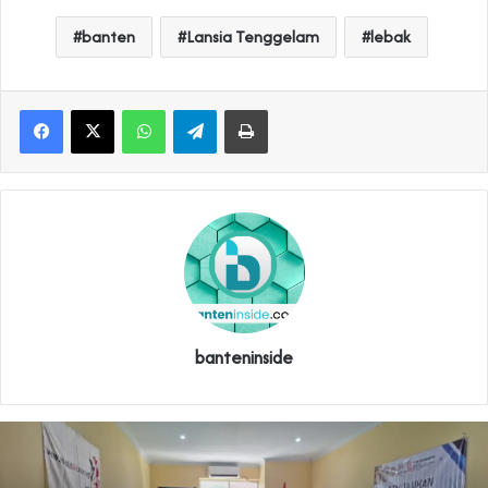
banten
Lansia Tenggelam
lebak
WhatsApp
Telegram
Print
banteninside