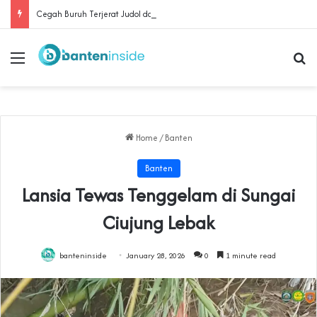
Cegah Buruh Terjerat Judol dan Pinjol, Polda Banten Gandeng SPSI Perkuat Literasi Digital
Menu
Se
Home
/
Banten
Banten
Lansia Tewas Tenggelam di Sungai
Ciujung Lebak
banteninside
January 28, 2026
0
1 minute read