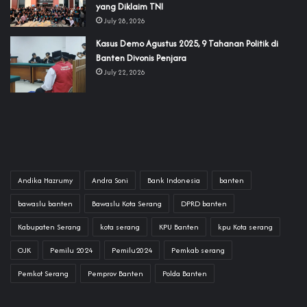
yang Diklaim TNI‎‎
July 28, 2026
‎Kasus Demo Agustus 2025, 9 Tahanan Politik di
Banten Divonis Penjara
July 22, 2026
Andika Hazrumy
Andra Soni
Bank Indonesia
banten
bawaslu banten
Bawaslu Kota Serang
DPRD banten
Kabupaten Serang
kota serang
KPU Banten
kpu Kota serang
OJK
Pemilu 2024
Pemilu2024
Pemkab serang
Pemkot Serang
Pemprov Banten
Polda Banten