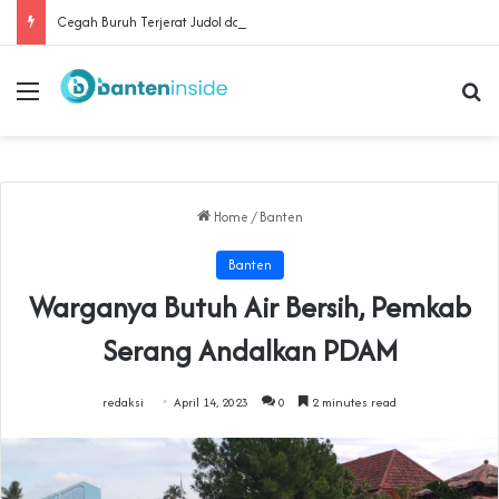
Cegah Buruh Terjerat Judol dan Pinjol, Polda Banten Gandeng SPSI Perkuat Literasi Digital
Menu
Se
Home
/
Banten
Banten
Warganya Butuh Air Bersih, Pemkab
Serang Andalkan PDAM
redaksi
April 14, 2023
0
2 minutes read