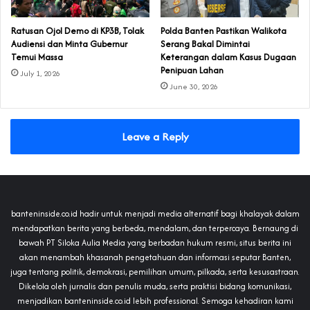
‎Ratusan Ojol Demo di KP3B, Tolak
Polda Banten Pastikan Walikota
Audiensi dan Minta Gubernur
Serang Bakal Dimintai
Temui Massa
Keterangan dalam Kasus Dugaan
Penipuan Lahan
July 1, 2026
June 30, 2026
Leave a Reply
banteninside.co.id hadir untuk menjadi media alternatif bagi khalayak dalam
mendapatkan berita yang berbeda, mendalam, dan terpercaya. Bernaung di
bawah PT Siloka Aulia Media yang berbadan hukum resmi, situs berita ini
akan menambah khasanah pengetahuan dan informasi seputar Banten,
juga tentang politik, demokrasi, pemilihan umum, pilkada, serta kesusastraan.
Dikelola oleh jurnalis dan penulis muda, serta praktisi bidang komunikasi,
menjadikan banteninside.co.id lebih professional. Semoga kehadiran kami