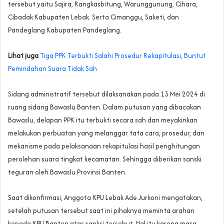
tersebut yaitu Sajira, Rangkasbitung, Warunggunung, Cihara,
Cibadak Kabupaten Lebak. Serta Cimanggu, Saketi, dan
Pandeglang Kabupaten Pandeglang.
Lihat juga
Tiga PPK Terbukti Salahi Prosedur Rekapitulasi, Buntut
Pemindahan Suara Tidak Sah
Sidang administratif tersebut dilaksanakan pada 13 Mei 2024 di
ruang sidang Bawaslu Banten. Dalam putusan yang dibacakan
Bawaslu, delapan PPK itu terbukti secara sah dan meyakinkan
melakukan perbuatan yang melanggar tata cara, prosedur, dan
mekanisme pada pelaksanaan rekapitulasi hasil penghitungan
perolehan suara tingkat kecamatan. Sehingga diberikan sanski
teguran oleh Bawaslu Provinsi Banten.
Saat dikonfirmasi, Anggota KPU Lebak Ade Jurkoni mengatakan,
setelah putusan tersebut saat ini pihaknya meminta arahan
kepada KPU Banten atas sanksi tersebut. Hal itu karena masa