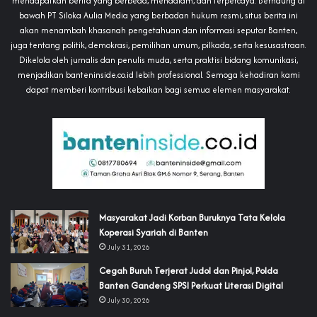
mendapatkan berita yang berbeda, mendalam, dan terpercaya. Bernaung di
bawah PT Siloka Aulia Media yang berbadan hukum resmi, situs berita ini
akan menambah khasanah pengetahuan dan informasi seputar Banten,
juga tentang politik, demokrasi, pemilihan umum, pilkada, serta kesusastraan.
Dikelola oleh jurnalis dan penulis muda, serta praktisi bidang komunikasi,
menjadikan banteninside.co.id lebih professional. Semoga kehadiran kami
dapat memberi kontribusi kebaikan bagi semua elemen masyarakat.
‎Masyarakat Jadi Korban Buruknya Tata Kelola
Koperasi Syariah di Banten
July 31, 2026
Cegah Buruh Terjerat Judol dan Pinjol, Polda
Banten Gandeng SPSI Perkuat Literasi Digital
July 30, 2026