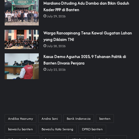
‎Mardiono Dituding Adu Domba dan Bikin Gaduh
Kader PPP di Banten
July 29, 2026
‎Warga Rancapinang Terus Kawal Gugatan Lahan
yang Diklaim TNI‎‎
July 28, 2026
‎Kasus Demo Agustus 2025, 9 Tahanan Politik di
Banten Divonis Penjara
July 22, 2026
Andika Hazrumy
Andra Soni
Bank Indonesia
banten
bawaslu banten
Bawaslu Kota Serang
DPRD banten