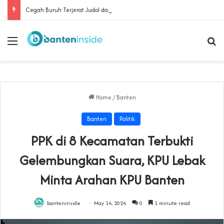
Cegah Buruh Terjerat Judol dan Pinjol, Polda Banten Gandeng SPSI Perkuat Literasi Digital
Menu
Se
Home
/
Banten
Banten
Politik
PPK di 8 Kecamatan Terbukti
Gelembungkan Suara, KPU Lebak
Minta Arahan KPU Banten
banteninside
May 14, 2024
0
1 minute read