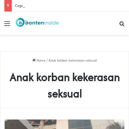
Cegah Buruh Terjerat Judol dan Pinjol, Polda Banten Gandeng SPSI Perkuat Literasi Digital
Menu
Se
Home
/
Anak korban kekerasan seksual
Anak korban kekerasan
seksual