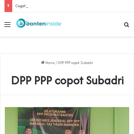
Cegah Buruh Terjerat Judol dan Pinjol, Polda Banten Gandeng SPSI Perkuat Literasi Digital
Menu
Se
Home
/
DPP PPP copot Subadri
DPP PPP copot Subadri