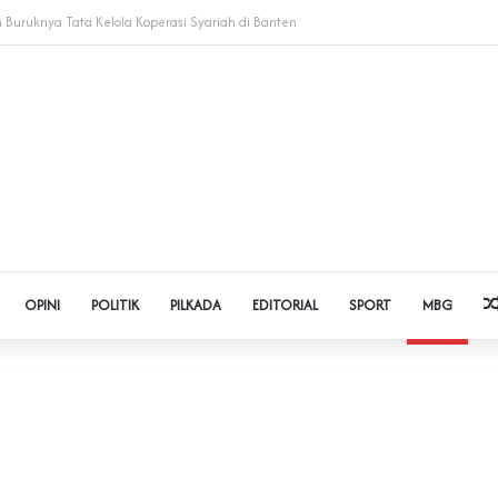
dol dan Pinjol, Polda Banten Gandeng SPSI Perkuat Literasi Digital
OPINI
POLITIK
PILKADA
EDITORIAL
SPORT
MBG