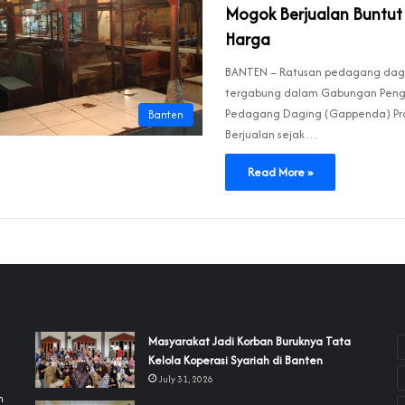
Mogok Berjualan Buntut
Harga
BANTEN – Ratusan pedagang dagi
tergabung dalam Gabungan Pen
Pedagang Daging (Gappenda) Pro
Banten
Berjualan sejak…
Read More »
‎Masyarakat Jadi Korban Buruknya Tata
Kelola Koperasi Syariah di Banten
July 31, 2026
h