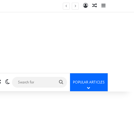
Log In
Random Article
Sidebar
Random Article
Switch skin
Search
POPULAR ARTICLES
for