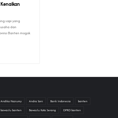
 Kenaikan
ng sapi yang
gusaha dan
vinsi Banten mogok
Andika Hazrumy
Andra Soni
Bank Indonesia
banten
bawaslu banten
Bawaslu Kota Serang
DPRD banten