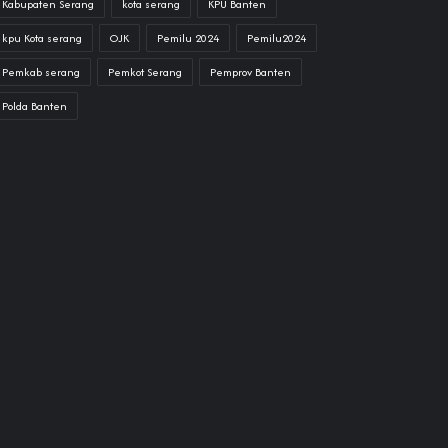
Kabupaten Serang
kota serang
KPU Banten
kpu Kota serang
OJK
Pemilu 2024
Pemilu2024
Pemkab serang
Pemkot Serang
Pemprov Banten
Polda Banten