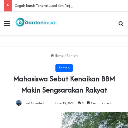
Cegah Buruh Terjerat Judol dan Pinjol, Polda Banten Gandeng SPSI Perkuat Literasi Digital
Menu
Se
Home
/
Banten
Banten
‎Mahasiswa Sebut Kenaikan BBM
Makin Sengsarakan Rakyat‎
Ukat Saukatudin
June 15, 2026
0
2 minutes read