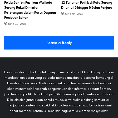
Polda Banten Pastikan Walikota
‎12 Tahanan Politik di Kota Serang
Serang Bakal Dimintai
Dituntut 5 hingga 8 Bulan Penjara‎‎
Keterangan dalam Kasus Dugaan
June 24, 2026
Penipuan Lahan
June 30, 2026
Leave a Reply
banteninside.co.id hadir untuk menjadi media alternatif bagi khalayak dalam
mendapatkan berita yang berbeda, mendalam, dan terpercaya. Bernaung di
bawah PT Siloka Aulia Media yang berbadan hukum resmi, situs berita ini
akan menambah khasanah pengetahuan dan informasi seputar Banten,
juga tentang politik, demokrasi, pemilihan umum, pilkada, serta kesusastraan.
Dikelola oleh jurnalis dan penulis muda, serta praktisi bidang komunikasi,
menjadikan banteninside.co.id lebih professional. Semoga kehadiran kami
dapat memberi kontribusi kebaikan bagi semua elemen masyarakat.