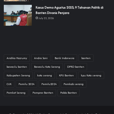
‎Kasus Demo Agustus 2025, 9 Tahanan Politik di
Banten Divonis Penjara
July 22, 2026
Andika Hazrumy
Andra Soni
Bank Indonesia
banten
bawaslu banten
Bawaslu Kota Serang
DPRD banten
Kabupaten Serang
kota serang
KPU Banten
kpu Kota serang
OJK
Pemilu 2024
Pemilu2024
Pemkab serang
Pemkot Serang
Pemprov Banten
Polda Banten