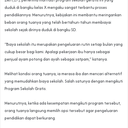
duduk di bangku kelas X mengaku sangat terbantu proses
pendidikannya. Menurutnya, kebijakan ini membantu meringankan
beban orang tuanya yang telah bertahun-tahun membiayai
sekolah sejak dirinya duduk di bangku SD.
“Biaya sekolah itu merupakan pengeluaran rutin setiap bulan yang
cukup besar bagi kami. Apalagi pekerjaan ibu hanya sebagai
penjual ayam potong dan ayah sebagai satpam,” katanya.
Melihat kondisi orang tuanya, ia merasa iba dan mencari alternatif
yang memudahkan biaya sekolah. Salah satunya dengan mengikuti
Program Sekolah Gratis.
Menurutnya, ketika ada kesempatan mengikuti program tersebut,
orang tuanya langsung memilih opsi tersebut agar pengeluaran
pendidikan dapat berkurang.