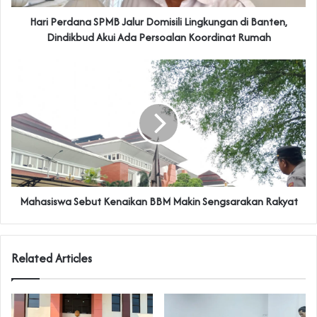
Hari Perdana SPMB Jalur Domisili Lingkungan di Banten,
Dindikbud Akui Ada Persoalan Koordinat Rumah
‎Mahasiswa Sebut Kenaikan BBM Makin Sengsarakan Rakyat‎
Related Articles