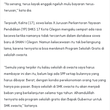
“Ya senang, terus kayak enggak ngeluh mulu bayaran terus-
terusan,” kata dia.
Terpisah, Kalita (17), siswa kelas X Jurusan Perkantoran Yayasan
Pendidikan (YP) SMKS 17 Kota Cilegon mengaku sempat ada rasa
kecewa ketika namanya tidak tercantum dalam database siswa
baru di SMAN I Cilegon. Namun kekecewaan itu tak berlangsung
lama, karena ternyata ia bisa menikmati Program Sekolah Gratis di
sekolah swasta.
“Semula yang terpikir itu kalau sekolah di swasta saya harus
membayar ini dan itu, belum lagi ada SPP setiap bulannya yang
harus dibayar. Berat, dengan kondisi perekonomian orang tua yang
hanya pas-pasan. Biaya sekolah di SMK swasta itu akan menjadi
beban yang berkelanjutan selama tiga tahun. Alhamdulillah
ternyata ada program sekolah gratis dari Bapak Gubernur untuk
SMK swasta,” katanya.