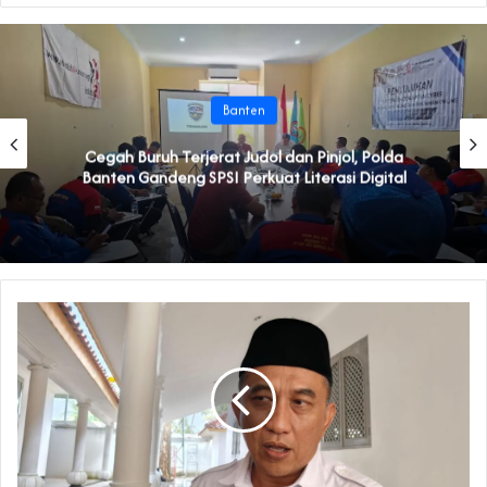
Banten
Cegah Buruh Terjerat Judol dan Pinjol, Polda
Banten Gandeng SPSI Perkuat Literasi Digital