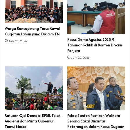
‎Warga Rancapinang Terus Kawal
Gugatan Lahan yang Diklaim TNI‎‎
‎Kasus Demo Agustus 2025, 9
July 28, 2026
Tahanan Politik di Banten Divonis
Penjara
July 22, 2026
‎Ratusan Ojol Demo di KP3B, Tolak
Polda Banten Pastikan Walikota
Audiensi dan Minta Gubernur
Serang Bakal Dimintai
Temui Massa
Keterangan dalam Kasus Dugaan