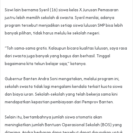
Siswi lain bernama Syeril (16) siswa kelas X Jurusan Pemasaran
justru lebih memilih sekolah di swasta. Syeril menilai, adanya
program tersebut menjadikan setiap siswa lulusan SMP bisa lebih
banyak pilihan, tidak harus melulu ke sekolah negeri.
“Toh sama-sama gratis. Kalaupun bicara kualitas lulusan, saya rasa
dari swasta juga banyak yang bagus dan berhasil. Tinggal
bagaimana kita tekun belajar saja,” katanya.
Gubernur Banten Andra Soni mengatakan, melalui program ini,
sekolah swasta tidak lagi mengalami kendala terkait kuota siswa
dan biaya iuran. Sekolah-sekolah yang telah bekerja sama kini
mendapatkan kepastian pembiayaan dari Pemprov Banten.
Selain itu, bertambahnya jumlah siswa otomatis akan
meningkatkan jumlah Bantuan Operasional Sekolah (BOS) yang
diterima. Andra berharap dana tersebut dapat digunakan untuk