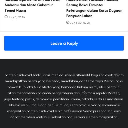
Audiensi dan Minta Gubernur
Serang Bakal Dimintai
Temui Massa
Keterangan dalam Kasus Dugaan
Penipuan Lahan
July 1, 2026
June 30, 2026
Leave a Reply
banteninside.co.id hadir untuk menjadi media alternatif bagi khalayak dalam
mendapatkan berita yang berbeda, mendalam, dan terpercaya. Bernaung di
bawah PT Siloka Aulia Media yang berbadan hukum resmi, situs berita ini
akan menambah khasanah pengetahuan dan informasi seputar Banten,
juga tentang politik, demokrasi, pemilihan umum, pilkada, serta kesusastraan.
Dikelola oleh jurnalis dan penulis muda, serta praktisi bidang komunikasi,
menjadikan banteninside.co.id lebih professional. Semoga kehadiran kami
dapat memberi kontribusi kebaikan bagi semua elemen masyarakat.