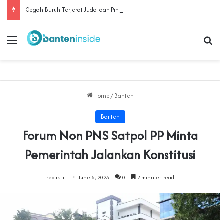
Cegah Buruh Terjerat Judol dan Pinjol, Polda Banten Gandeng SPSI Perkuat Literasi Digital
Menu
Se
Home
/
Banten
Banten
Forum Non PNS Satpol PP Minta
Pemerintah Jalankan Konstitusi
redaksi
June 6, 2023
0
2 minutes read