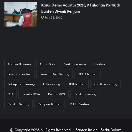
‎Kasus Demo Agustus 2025, 9 Tahanan Politik di
Banten Divonis Penjara
July 22, 2026
Andika Hazrumy
Andra Soni
Bank Indonesia
banten
bawaslu banten
Bawaslu Kota Serang
DPRD banten
Kabupaten Serang
kota serang
KPU Banten
kpu Kota serang
OJK
Pemilu 2024
Pemilu2024
Pemkab serang
Pemkot Serang
Pemprov Banten
Polda Banten
© Copyright 2026, All Rights Reserved |
Banten Inside
| Beda, Dalam,