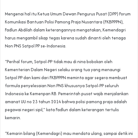
Mengenai hal itu Ketua Umum Dewan Pengurus Pusat (DPP) Forum
Komunikasi Bantuan Polisi Pamong Praja Nusantara (FKBPPPN),
Fadlun Abdilah dalam keterangannya mengatakan, Kemendagri
harus mengambil sikap tegas karena sudah dinanti oleh tenaga
Non PNS Satpol PP se-Indonesia.
“Perihal forum, Satpol-PP tidak mau di nina bobokan oleh
Kementerian Dalam Negeri selaku orang tua yang menaungi
Satpol PP dan kami dari FKBPPPN meminta agar segera membuat
formula penyelesaian Non PNS khususnya Satpol-PP seluruh
Indonesia ke Kemenpan RB. Pemerintah pusat wajib menjalankan
amanat UU no 23 tahun 2014 bahwa polisi pamong praja adalah
pegawai negeri sipil,” kata Fadlun dalam keterangan tertulis
kemarin.
“Kemarin bilang (Kemendagri) mau mendata ulang, sampai detik ini