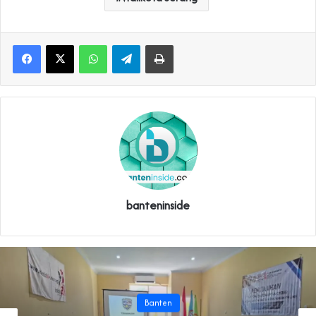
WhatsApp
Telegram
Print
banteninside
Banten