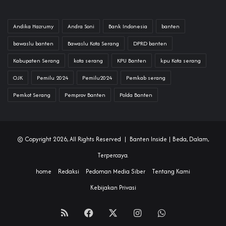
Andika Hazrumy
Andra Soni
Bank Indonesia
banten
bawaslu banten
Bawaslu Kota Serang
DPRD banten
Kabupaten Serang
kota serang
KPU Banten
kpu Kota serang
OJK
Pemilu 2024
Pemilu2024
Pemkab serang
Pemkot Serang
Pemprov Banten
Polda Banten
© Copyright 2026, All Rights Reserved |
Banten Inside
| Beda, Dalam,
Terpercaya.
home
Redaksi
Pedoman Media Siber
Tentang Kami
Kebijakan Privasi
RSS
Facebook
X
Instagram
WhatsApp