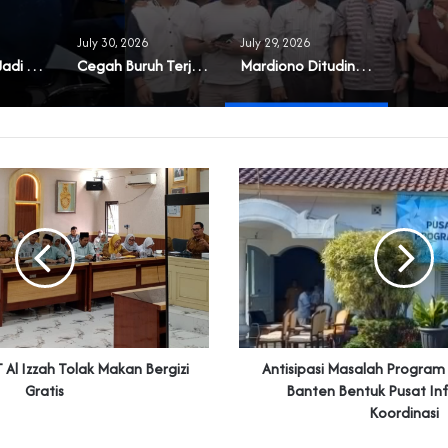
July 30, 2026
July 29, 2026
‎Masyarakat Jadi Korban Buruknya Tata Kelola Koperasi Syariah di Banten
Cegah Buruh Terjerat Judol dan Pinjol, Polda Banten Gandeng SPSI Perkuat Literasi Digital
‎Mardiono Dituding Adu Domba dan Bikin Gaduh Kader PPP di Banten
T Al Izzah Tolak Makan Bergizi
Antisipasi Masalah Progra
Gratis
Banten Bentuk Pusat In
Koordinasi