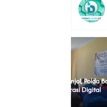
Pinjol, Polda Banten
‎Mard
erasi Digital