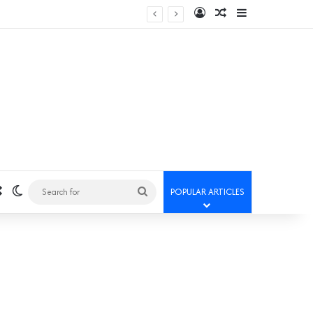
Log In
Random Article
Sidebar
Random Article
Switch skin
Search
POPULAR ARTICLES
for