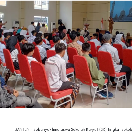
‎BANTEN – Sebanyak lima siswa Sekolah Rakyat (SR) tingkat sekol