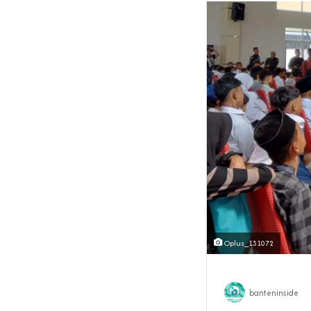
Oplus_131072
banteninside