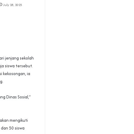
July 28, 2025
ri jenjang sekolah
ja siswa tersebut.
 kekosongan, ia
g.
g Dinas Sosial,”
 akan mengikuti
D dan 50 siswa