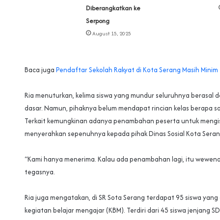
Diberangkatkan ke
Serpong‎
August 15, 2025
Baca juga
Pendaftar Sekolah Rakyat di Kota Serang Masih Minim
‎Ria menuturkan, kelima siswa yang mundur seluruhnya berasal da
dasar. Namun, pihaknya belum mendapat rincian kelas berapa sa
Terkait kemungkinan adanya penambahan peserta untuk mengisi
menyerahkan sepenuhnya kepada pihak Dinas Sosial Kota Seran
“Kami hanya menerima. Kalau ada penambahan lagi, itu wewenan
tegasnya.
‎Ria juga mengatakan, di SR Sota Serang terdapat 95 siswa yang
kegiatan belajar mengajar (KBM). Terdiri dari 45 siswa jenjang S