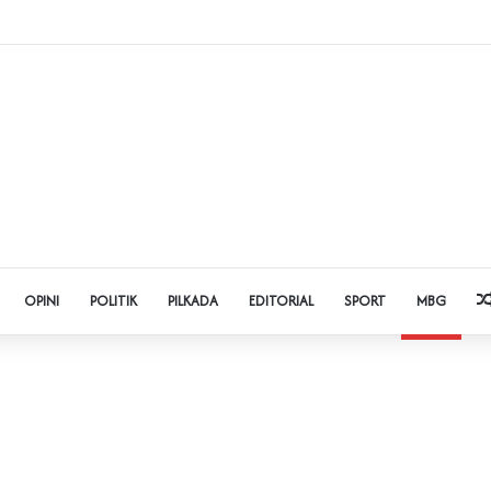
t Judol dan Pinjol, Polda Banten Gandeng SPSI Perkuat Literasi Digital
OPINI
POLITIK
PILKADA
EDITORIAL
SPORT
MBG