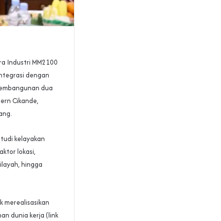
ra Industri MM2100
ntegrasi dengan
i pembangunan dua
ern Cikande,
ang.
studi kelayakan
aktor lokasi,
ilayah, hingga
k merealisasikan
n dunia kerja (link