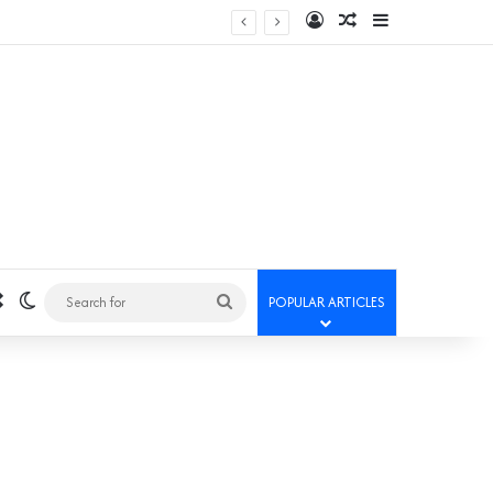
Log In
Random Article
Sidebar
Random Article
Switch skin
Search
POPULAR ARTICLES
for