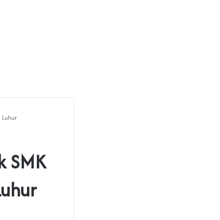
 Luhur
ek SMK
Luhur