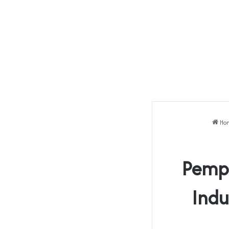
Ho
Pempr
Indu