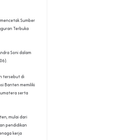
m mencetak Sumber
gguran Terbuka
Andra Soni dalam
06).
 tersebut di
si Banten memiliki
Sumatera serta
ten, mulai dari
gan pendidikan
tenaga kerja