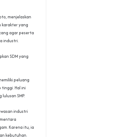
oto, menjelaskan
 karakter yang
ncang agar peserta
 industri.
apkan SDM yang
memiliki peluang
inggi. Hal ini
 lulusan SMP.
wasan industri
sementara
am. Karena itu, ia
an kebutuhan.