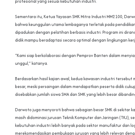
profesional yang sesuai kebutuhan industri.
Sementara itu, Ketua Yayasan SMK Mitra Industri MM2100, Darw
bahwa keunggulan utama lembaganya terletak pada pendidikan
dipadukan dengan pelatihan berbasis industri. Program ini dira
didik mampu beradaptasi secara optimal dengan lingkungan kerja
“Kami siap berkolaborasi dengan Pemprov Banten dalam menyi
unggul,” katanya.
Berdasarkan hasil kajian awal, kedua kawasan industri tersebut 
besar, meski persaingan dalam mendapatkan peserta didik cukup t
disebabkan jumlah siswa SMA dan SMK yang lebih besar dibanding
Darwoto juga menyoroti bahwa sebagian besar SMK di sekitar ka
masih didominasi jurusan Teknik Komputer dan Jaringan (TKJ), 
kebutuhan industri lebih banyak pada sektor manufaktur dan log
merekomendasikan pembukaan jurusan yang lebih relevan deng