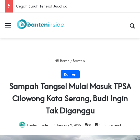
Cegah Buruh Terjerat Judol dan Pinjol, Polda Banten Gandeng SPSI Perkuat Literasi Digital
Menu
Se
Home
/
Banten
Banten
Sampah Tangsel Mulai Masuk TPSA
Cilowong Kota Serang, Budi Ingin
Tak Diganggu
banteninside
January 2, 2026
0
1 minute read