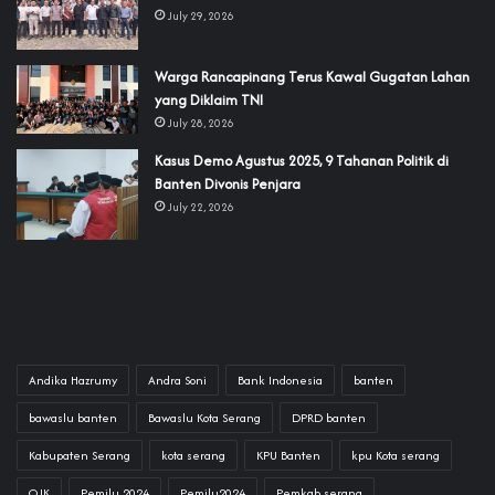
July 29, 2026
‎Warga Rancapinang Terus Kawal Gugatan Lahan
yang Diklaim TNI‎‎
July 28, 2026
‎Kasus Demo Agustus 2025, 9 Tahanan Politik di
Banten Divonis Penjara
July 22, 2026
Andika Hazrumy
Andra Soni
Bank Indonesia
banten
bawaslu banten
Bawaslu Kota Serang
DPRD banten
Kabupaten Serang
kota serang
KPU Banten
kpu Kota serang
OJK
Pemilu 2024
Pemilu2024
Pemkab serang