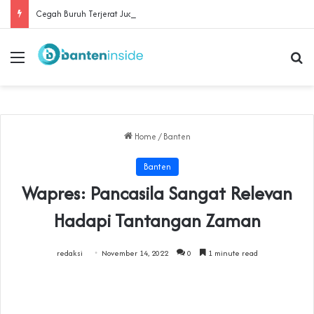
Cegah Buruh Terjerat Judol dan Pinjol, Polda Banten Gandeng SPSI Perkuat Literasi Digital
Menu
Se
Home
/
Banten
Banten
Wapres: Pancasila Sangat Relevan
Hadapi Tantangan Zaman
redaksi
November 14, 2022
0
1 minute read