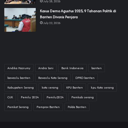
July 28, 2026
‎Kasus Demo Agustus 2025, 9 Tahanan Politik di
Banten Divonis Penjara
July 22, 2026
Andika Hazrumy
Andra Soni
Bank Indonesia
banten
bawaslu banten
Bawaslu Kota Serang
DPRD banten
Kabupaten Serang
kota serang
KPU Banten
kpu Kota serang
OJK
Pemilu 2024
Pemilu2024
Pemkab serang
Pemkot Serang
Pemprov Banten
Polda Banten