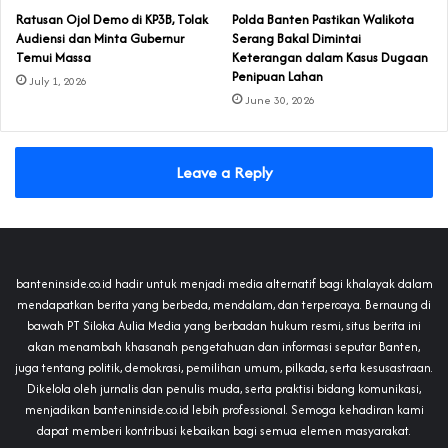
‎Ratusan Ojol Demo di KP3B, Tolak
Polda Banten Pastikan Walikota
Audiensi dan Minta Gubernur
Serang Bakal Dimintai
Temui Massa
Keterangan dalam Kasus Dugaan
Penipuan Lahan
July 1, 2026
June 30, 2026
Leave a Reply
banteninside.co.id hadir untuk menjadi media alternatif bagi khalayak dalam
mendapatkan berita yang berbeda, mendalam, dan terpercaya. Bernaung di
bawah PT Siloka Aulia Media yang berbadan hukum resmi, situs berita ini
akan menambah khasanah pengetahuan dan informasi seputar Banten,
juga tentang politik, demokrasi, pemilihan umum, pilkada, serta kesusastraan.
Dikelola oleh jurnalis dan penulis muda, serta praktisi bidang komunikasi,
menjadikan banteninside.co.id lebih professional. Semoga kehadiran kami
dapat memberi kontribusi kebaikan bagi semua elemen masyarakat.