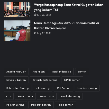
‎Warga Rancapinang Terus Kawal Gugatan Lahan
yang Diklaim TNI‎‎
July 28, 2026
‎Kasus Demo Agustus 2025, 9 Tahanan Politik di
Banten Divonis Penjara
July 22, 2026
Andika Hazrumy
Andra Soni
Bank Indonesia
banten
bawaslu banten
Bawaslu Kota Serang
DPRD banten
Kabupaten Serang
kota serang
KPU Banten
kpu Kota serang
OJK
Pemilu 2024
Pemilu2024
Pemkab serang
Pemkot Serang
Pemprov Banten
Polda Banten