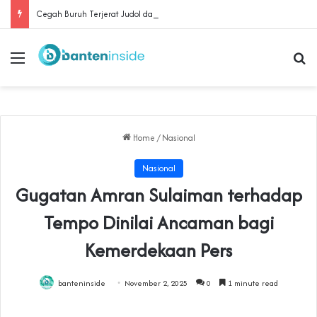
Cegah Buruh Terjerat Judol dan Pinjol, Polda Banten Gandeng SPSI Perkuat Literasi Digital
Menu
Se
Home
/
Nasional
Nasional
‎Gugatan Amran Sulaiman terhadap
Tempo Dinilai Ancaman bagi
Kemerdekaan Pers‎
banteninside
November 2, 2025
0
1 minute read