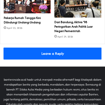
Pekerja Rumah Tangga Kini
Dari Bandung, Aktivis ’98
Dilindungi Undang-Undang
Peringatkan Arah Politik Luar
April 21, 2026
Negeri Pemerintah
April 19, 2026
Leave a Reply
banteninside.co.id hadir untuk menjadi media alternatif bagi khalayak dalam
mendapatkan berita yang berbeda, mendalam, dan terpercaya. Bernaung di
bawah PT Siloka Aulia Media yang berbadan hukum resmi, situs berita ini
akan menambah khasanah pengetahuan dan informasi seputar Banten,
juga tentang politik, demokrasi, pemilihan umum, pilkada, serta kesusastraan.
Dikelola oleh jurnalis dan penulis muda, serta praktisi bidang komunikasi,