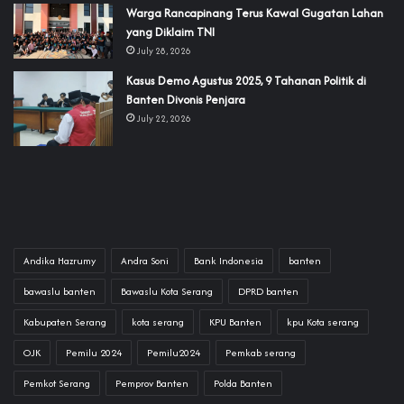
‎Warga Rancapinang Terus Kawal Gugatan Lahan
yang Diklaim TNI‎‎
July 28, 2026
‎Kasus Demo Agustus 2025, 9 Tahanan Politik di
Banten Divonis Penjara
July 22, 2026
Andika Hazrumy
Andra Soni
Bank Indonesia
banten
bawaslu banten
Bawaslu Kota Serang
DPRD banten
Kabupaten Serang
kota serang
KPU Banten
kpu Kota serang
OJK
Pemilu 2024
Pemilu2024
Pemkab serang
Pemkot Serang
Pemprov Banten
Polda Banten