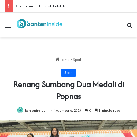
Cegah Buruh Terjerat Judol dan Pinjol, Polda Banten Gandeng SPSI Perkuat Literasi Digital
Menu
Se
Home
/
Sport
Sport
Renang Sumbang Dua Medali di
Popnas
banteninside
November 6, 2025
0
1 minute read