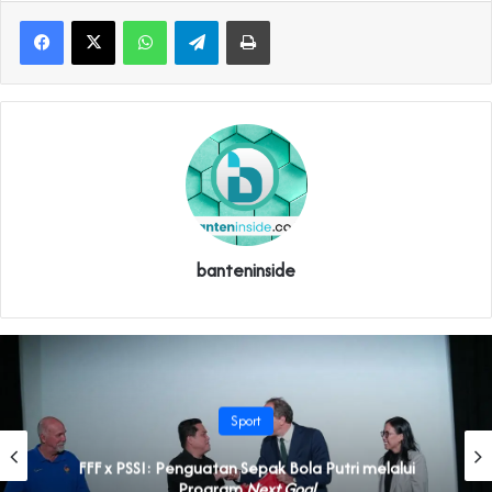
WhatsApp
Telegram
Print
banteninside
Sport
FFF x PSSI: Penguatan Sepak Bola Putri melalui
Program
Next Goal