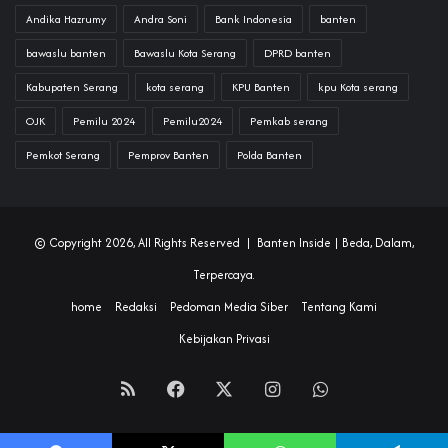
Andika Hazrumy
Andra Soni
Bank Indonesia
banten
bawaslu banten
Bawaslu Kota Serang
DPRD banten
Kabupaten Serang
kota serang
KPU Banten
kpu Kota serang
OJK
Pemilu 2024
Pemilu2024
Pemkab serang
Pemkot Serang
Pemprov Banten
Polda Banten
© Copyright 2026, All Rights Reserved |
Banten Inside
| Beda, Dalam,
Terpercaya.
home
Redaksi
Pedoman Media Siber
Tentang Kami
Kebijakan Privasi
RSS
Facebook
X
Instagram
WhatsApp