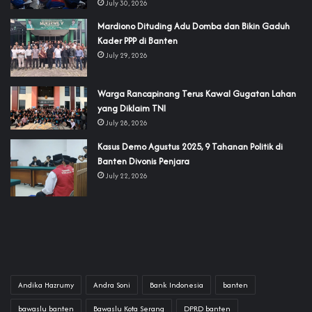
July 30, 2026
‎Mardiono Dituding Adu Domba dan Bikin Gaduh
Kader PPP di Banten
July 29, 2026
‎Warga Rancapinang Terus Kawal Gugatan Lahan
yang Diklaim TNI‎‎
July 28, 2026
‎Kasus Demo Agustus 2025, 9 Tahanan Politik di
Banten Divonis Penjara
July 22, 2026
Andika Hazrumy
Andra Soni
Bank Indonesia
banten
bawaslu banten
Bawaslu Kota Serang
DPRD banten