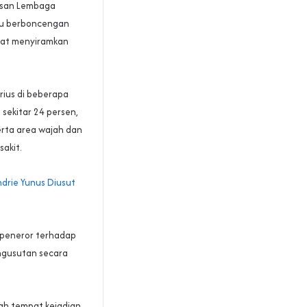
yasan Lembaga
ku berboncengan
pat menyiramkan
rius di beberapa
sekitar 24 persen,
erta area wajah dan
sakit.
drie Yunus Diusut
 peneror terhadap
ngusutan secara
lah tempat kejadian