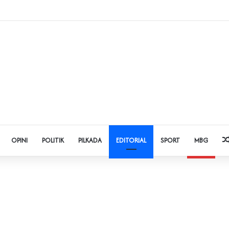
 Judol dan Pinjol, Polda Banten Gandeng SPSI Perkuat Literasi Digital
OPINI
POLITIK
PILKADA
EDITORIAL
SPORT
MBG