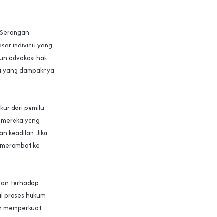
. Serangan
sar individu yang
pun advokasi hak
mia yang dampaknya
kur dari pemilu
i mereka yang
 keadilan. Jika
h merambat ke
aman terhadap
al proses hukum
in memperkuat