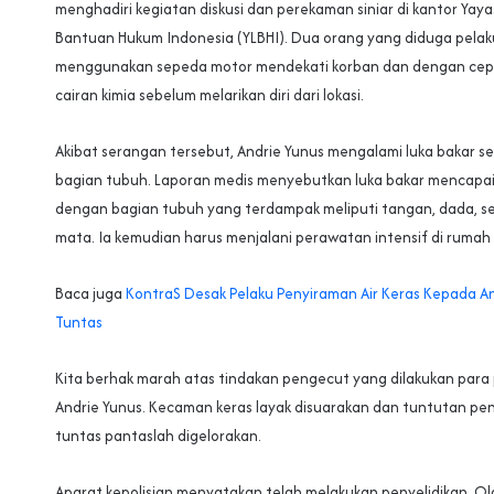
menghadiri kegiatan diskusi dan perekaman siniar di kantor Ya
Bantuan Hukum Indonesia (YLBHI). Dua orang yang diduga pela
menggunakan sepeda motor mendekati korban dan dengan ce
cairan kimia sebelum melarikan diri dari lokasi.
Akibat serangan tersebut, Andrie Yunus mengalami luka bakar se
bagian tubuh. Laporan medis menyebutkan luka bakar mencapai 
dengan bagian tubuh yang terdampak meliputi tangan, dada, s
mata. Ia kemudian harus menjalani perawatan intensif di rumah 
Baca juga
KontraS Desak Pelaku Penyiraman Air Keras Kepada An
Tuntas
Kita berhak marah atas tindakan pengecut yang dilakukan para
Andrie Yunus. Kecaman keras layak disuarakan dan tuntutan pe
tuntas pantaslah digelorakan.
Aparat kepolisian menyatakan telah melakukan penyelidikan. O