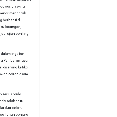
ngawas di sekitar
r-benar mengarah
 berhenti di
ku lapangan,
jadi ujian penting
t dalam ingatan
misi Pemberantasan
el diserang ketika
amkan cairan asam
n serius pada
ada salah satu
ika dua pelaku
dua tahun penjara