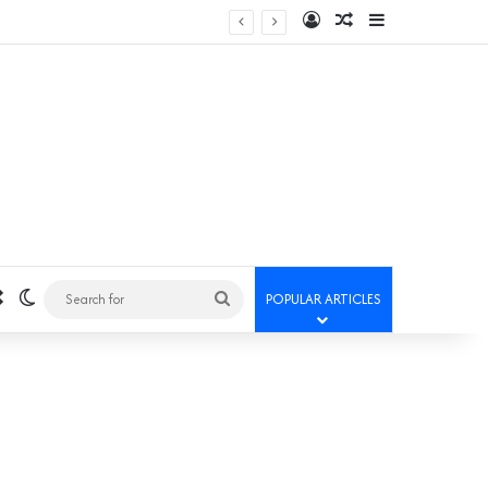
Log In
Random Article
Sidebar
Random Article
Switch skin
Search
POPULAR ARTICLES
for