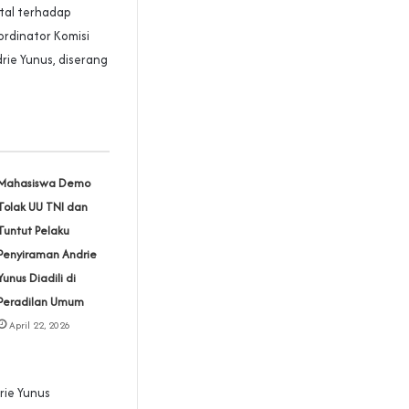
utal terhadap
ordinator Komisi
drie Yunus, diserang
Mahasiswa Demo
Tolak UU TNI dan
Tuntut Pelaku
Penyiraman Andrie
Yunus Diadili di
Peradilan Umum
April 22, 2026
rie Yunus