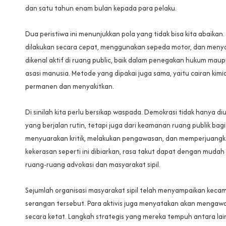
dan satu tahun enam bulan kepada para pelaku.
Dua peristiwa ini menunjukkan pola yang tidak bisa kita abaikan
dilakukan secara cepat, menggunakan sepeda motor, dan menya
dikenal aktif di ruang public, baik dalam penegakan hukum mau
asasi manusia. Metode yang dipakai juga sama, yaitu cairan ki
permanen dan menyakitkan.
Di sinilah kita perlu bersikap waspada. Demokrasi tidak hanya diu
yang berjalan rutin, tetapi juga dari keamanan ruang publik bag
menyuarakan kritik, melakukan pengawasan, dan memperjuangkan
kekerasan seperti ini dibiarkan, rasa takut dapat dengan muda
ruang-ruang advokasi dan masyarakat sipil.
Sejumlah organisasi masyarakat sipil telah menyampaikan kec
serangan tersebut. Para aktivis juga menyatakan akan mengaw
secara ketat. Langkah strategis yang mereka tempuh antara la