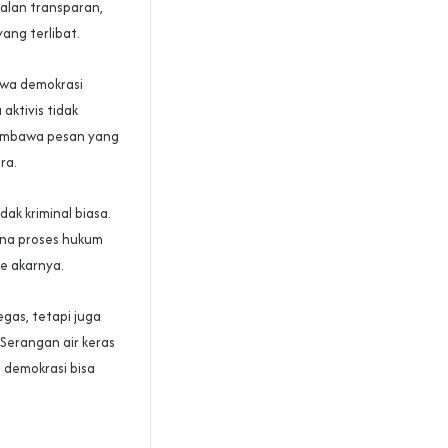
jalan transparan,
ang terlibat.
ahwa demokrasi
ktivis tidak
membawa pesan yang
ra.
dak kriminal biasa.
ana proses hukum
e akarnya.
as, tetapi juga
Serangan air keras
g demokrasi bisa