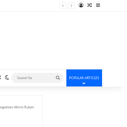
Log In
Random Article
Sidebar
Random Article
Switch skin
Search
POPULAR ARTICLES
for
Tegaskan Aktivis Bukan