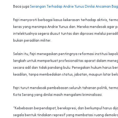
Baca juga
Serangan Terhadap Andrie Yunus Dinilai Ancaman Bag
Fajri menyoroti berbagai kasus kekerasan terhadap aktivis, term
keras yang menimpa Andrie Yunus dan. Mereka mendesak agar pe
intelektualnya segera diusut tuntas dan diproses melalui peradil
bukan peradilan militer.
Selain itu, Fajri menegaskan pentingnya reformasi institusi kepol
langkah untuk memperkuat profesionalitas aparat dalam mene
secara adil dan tidak pandang bulu. Penegakan hukum harus berdi
keadilan, tanpa membedakan status, jabatan, maupun latar bel
Fajri turut mendesak pembebasan seluruh tahanan politik, termas
Kota Serang yang dinilai masih mengalami kriminalisasi.
“Kebebasan berpendapat, berekspresi, dan berkumpul harus dij
segala bentuk tindakan represif yang membatasi ruang demokra