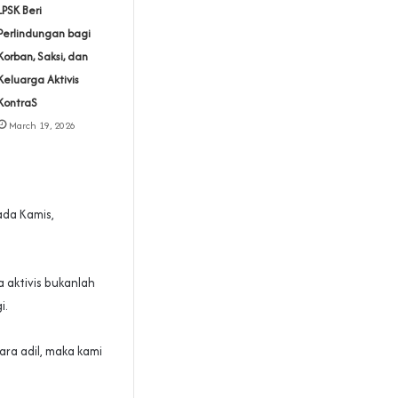
LPSK Beri
Perlindungan bagi
Korban, Saksi, dan
Keluarga Aktivis
KontraS
March 19, 2026
ada Kamis,
 aktivis bukanlah
i.
ara adil, maka kami