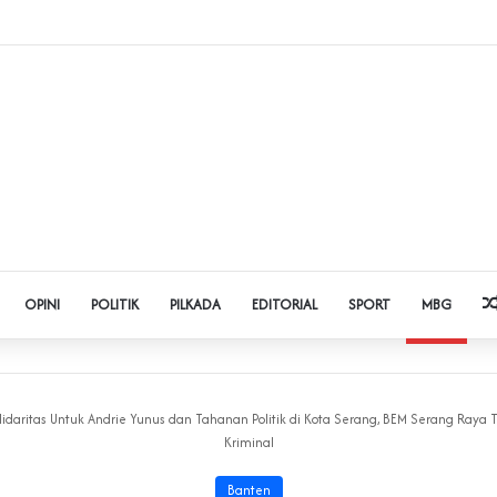
dol dan Pinjol, Polda Banten Gandeng SPSI Perkuat Literasi Digital
OPINI
POLITIK
PILKADA
EDITORIAL
SPORT
MBG
lidaritas Untuk Andrie Yunus dan Tahanan Politik di Kota Serang, BEM Serang Raya 
Kriminal
Banten