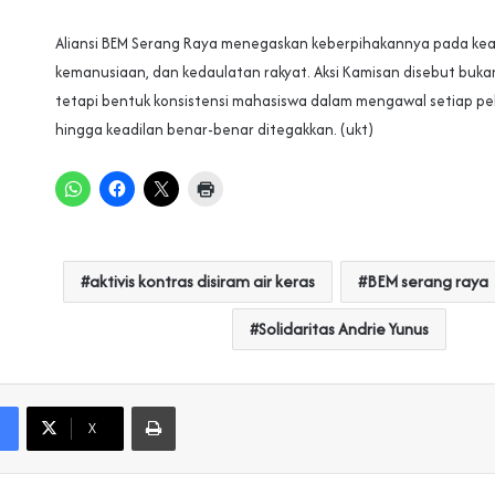
Aliansi BEM Serang Raya menegaskan keberpihakannya pada kea
kemanusiaan, dan kedaulatan rakyat. Aksi Kamisan disebut bukan
tetapi bentuk konsistensi mahasiswa dalam mengawal setiap p
hingga keadilan benar-benar ditegakkan. (ukt)
aktivis kontras disiram air keras
BEM serang raya
Solidaritas Andrie Yunus
Print
X