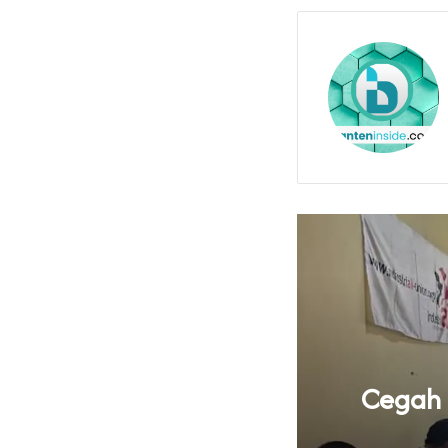
knya Tata Kelola
Cegah B
 Banten