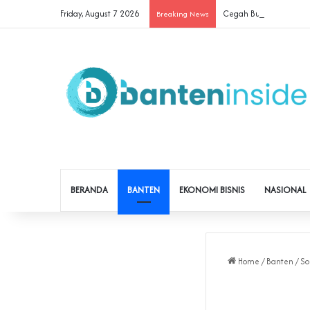
Friday, August 7 2026
Cegah Buruh Terjerat Ju
Breaking News
BERANDA
BANTEN
EKONOMI BISNIS
NASIONAL
Home
/
Banten
/
So