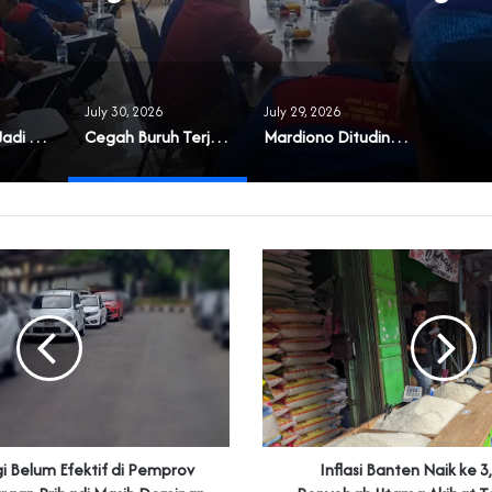
July 30, 2026
July 29, 2026
‎Masyarakat Jadi Korban Buruknya Tata Kelola Koperasi Syariah di Banten
Cegah Buruh Terjerat Judol dan Pinjol, Polda Banten Gandeng SPSI Perkuat Literasi Digital
‎Mardiono Dituding Adu Domba dan Bikin Gaduh Kader PPP di Banten
rgi Belum Efektif di Pemprov
Inflasi Banten Naik ke 3