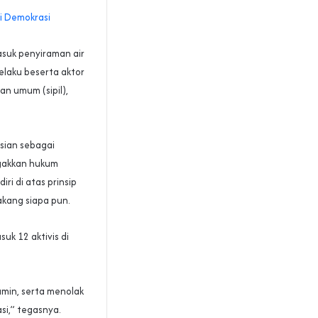
i Demokrasi
asuk penyiraman air
laku beserta aktor
an umum (sipil),
isian sebagai
gakkan hukum
ri di atas prinsip
akang siapa pun.
uk 12 aktivis di
amin, serta menolak
si,” tegasnya.