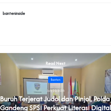
banteninside
Read Next
Banten
July 30, 2026
uruh Terjerat Judol dan Pinjol, Pold
Gandeng SPSI Perkuat Literasi Digital