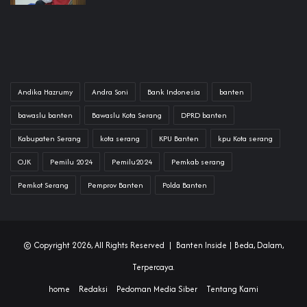
Andika Hazrumy
Andra Soni
Bank Indonesia
banten
bawaslu banten
Bawaslu Kota Serang
DPRD banten
Kabupaten Serang
kota serang
KPU Banten
kpu Kota serang
OJK
Pemilu 2024
Pemilu2024
Pemkab serang
Pemkot Serang
Pemprov Banten
Polda Banten
© Copyright 2026, All Rights Reserved |
Banten Inside
| Beda, Dalam,
Terpercaya.
home
Redaksi
Pedoman Media Siber
Tentang Kami