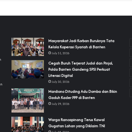
‎Masyarakat Jadi Korban Buruknya Tata
Kelola Koperasi Syariah di Banten
July 31, 2026
h
Cegah Buruh Terjerat Judol dan Pinjol,
Polda Banten Gandeng SPSI Perkuat
a
Literasi Digital
July 30, 2026
an
‎Mardiono Dituding Adu Domba dan Bikin
Gaduh Kader PPP di Banten
July 29, 2026
‎Warga Rancapinang Terus Kawal
Gugatan Lahan yang Diklaim TNI‎‎