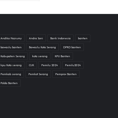
Andika Hazrumy
Andra Soni
Bank Indonesia
banten
bawaslu banten
Bawaslu Kota Serang
DPRD banten
Kabupaten Serang
kota serang
KPU Banten
kpu Kota serang
OJK
Pemilu 2024
Pemilu2024
Pemkab serang
Pemkot Serang
Pemprov Banten
Polda Banten