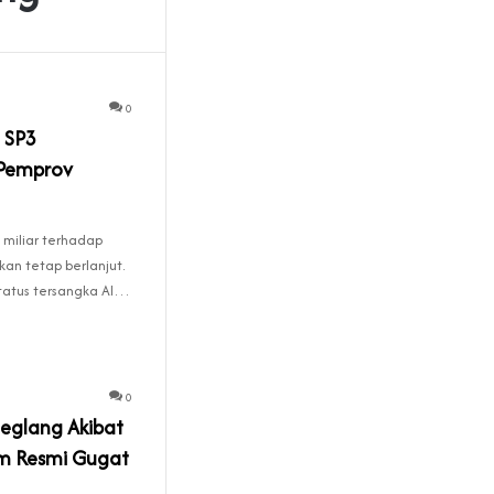
0
 SP3
 Pemprov
miliar terhadap
kan tetap berlanjut.
status tersangka Al…
0
eglang Akibat
um Resmi Gugat