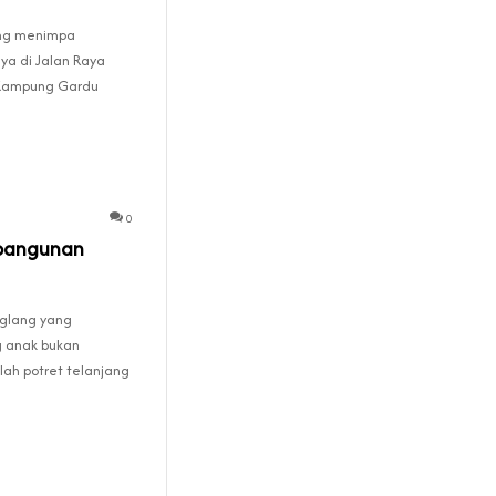
ang menimpa
a di Jalan Raya
 Kampung Gardu
0
mbangunan
eglang yang
 anak bukan
alah potret telanjang