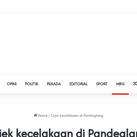
t Judol dan Pinjol, Polda Banten Gandeng SPSI Perkuat Literasi Digital
OPINI
POLITIK
PILKADA
EDITORIAL
SPORT
MBG
Home
/
Ojek kecelakaan di Pandeglang
jek kecelakaan di Pandegla