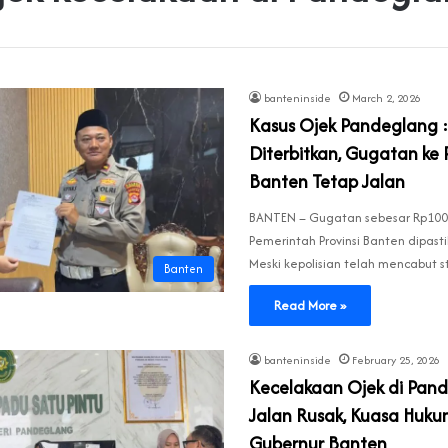
banteninside
March 2, 2026
Kasus Ojek Pandeglang :
Diterbitkan, Gugatan ke
Banten Tetap Jalan
BANTEN – Gugatan sebesar Rp100 
Pemerintah Provinsi Banten dipasti
Meski kepolisian telah mencabut 
Banten
Read More »
banteninside
February 25, 2026
Kecelakaan Ojek di Pand
Jalan Rusak, Kuasa Huk
Gubernur Banten