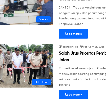
BANTEN – Tragedi kecelakaan y
pengemudi ojek dan penumpangny
Pandeglang-Labuan, tepatnya di
Banten
Tanjak, Kelurahan…
Read More »
banteninside
February 25, 2026
Salah Urus Prioritas Pe
Jalan
Tragedi kecelakaan ojek di Pand
menewaskan seorang penumpang
sekadar musibah lalu lintas. Ia ad
EDITORIAL
tentang…
Read More »