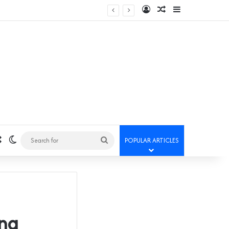
Log In
Random Article
Sidebar
Random Article
Switch skin
Search
POPULAR ARTICLES
for
ng