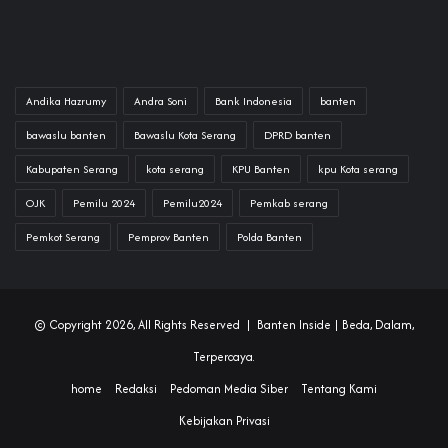
Andika Hazrumy
Andra Soni
Bank Indonesia
banten
bawaslu banten
Bawaslu Kota Serang
DPRD banten
Kabupaten Serang
kota serang
KPU Banten
kpu Kota serang
OJK
Pemilu 2024
Pemilu2024
Pemkab serang
Pemkot Serang
Pemprov Banten
Polda Banten
© Copyright 2026, All Rights Reserved |
Banten Inside
| Beda, Dalam,
Terpercaya.
home
Redaksi
Pedoman Media Siber
Tentang Kami
Kebijakan Privasi