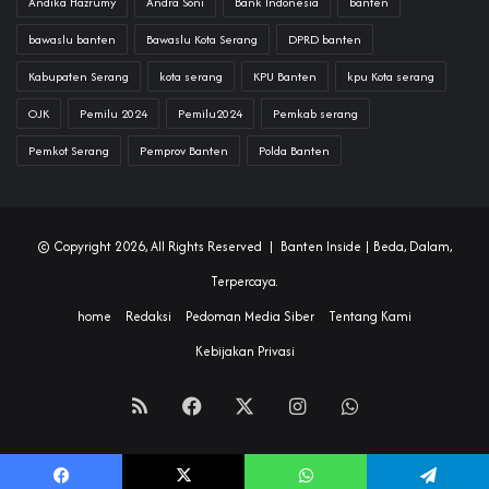
Andika Hazrumy
Andra Soni
Bank Indonesia
banten
bawaslu banten
Bawaslu Kota Serang
DPRD banten
Kabupaten Serang
kota serang
KPU Banten
kpu Kota serang
OJK
Pemilu 2024
Pemilu2024
Pemkab serang
Pemkot Serang
Pemprov Banten
Polda Banten
© Copyright 2026, All Rights Reserved |
Banten Inside
| Beda, Dalam,
Terpercaya.
home
Redaksi
Pedoman Media Siber
Tentang Kami
Kebijakan Privasi
RSS
Facebook
X
Instagram
WhatsApp