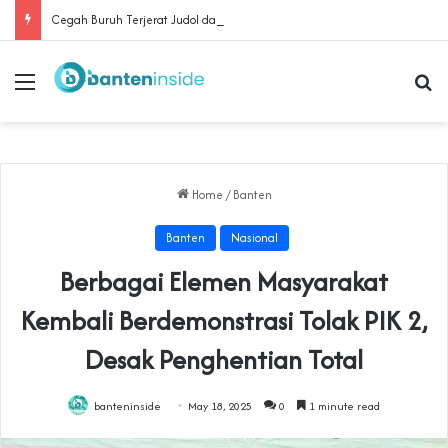
Cegah Buruh Terjerat Judol dan Pinjol, Polda Banten Gandeng SPSI Perkuat Literasi Digital
Menu
Se
Home
/
Banten
Banten
Nasional
Berbagai Elemen Masyarakat
Kembali Berdemonstrasi Tolak PIK 2,
Desak Penghentian Total
banteninside
May 18, 2025
0
1 minute read