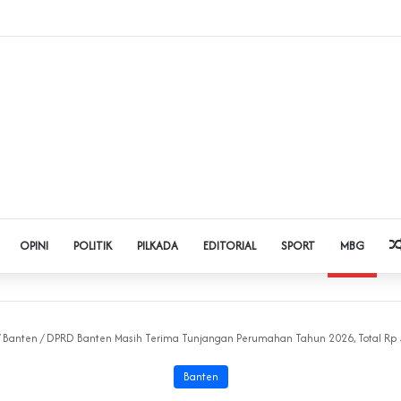
dol dan Pinjol, Polda Banten Gandeng SPSI Perkuat Literasi Digital
OPINI
POLITIK
PILKADA
EDITORIAL
SPORT
MBG
Banten
/
DPRD Banten Masih Terima Tunjangan Perumahan Tahun 2026, Total Rp 5
Banten