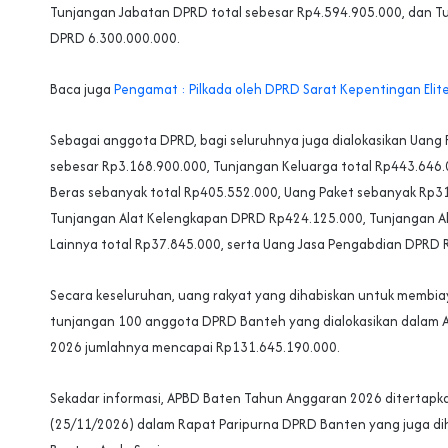
Tunjangan Jabatan DPRD total sebesar Rp4.594.905.000, dan T
DPRD 6.300.000.000.
Baca juga
Pengamat : Pilkada oleh DPRD Sarat Kepentingan Elit
Sebagai anggota DPRD, bagi seluruhnya juga dialokasikan Uang 
sebesar Rp3.168.900.000, Tunjangan Keluarga total Rp443.646
Beras sebanyak total Rp405.552.000, Uang Paket sebanyak Rp3
Tunjangan Alat Kelengkapan DPRD Rp424.125.000, Tunjangan A
Lainnya total Rp37.845.000, serta Uang Jasa Pengabdian DPRD 
Secara keseluruhan, uang rakyat yang dihabiskan untuk membiay
tunjangan 100 anggota DPRD Banteh yang dialokasikan dalam
2026 jumlahnya mencapai Rp131.645.190.000.
Sekadar informasi, APBD Baten Tahun Anggaran 2026 ditertapk
(25/11/2026) dalam Rapat Paripurna DPRD Banten yang juga di