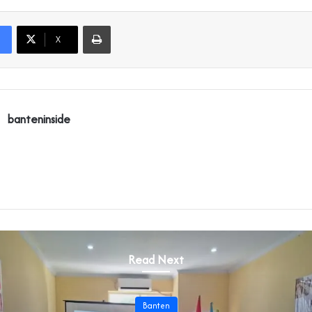
Print
X
banteninside
Read Next
Banten