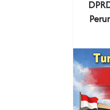
DPRD
Peru