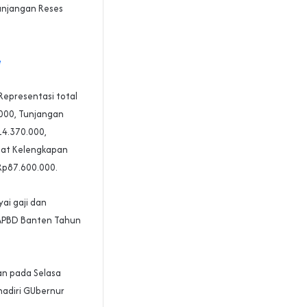
unjangan Reses
e
Representasi total
.000, Tunjangan
14.370.000,
lat Kelengkapan
Rp87.600.000.
ai gaji dan
 APBD Banten Tahun
an pada Selasa
hadiri GUbernur