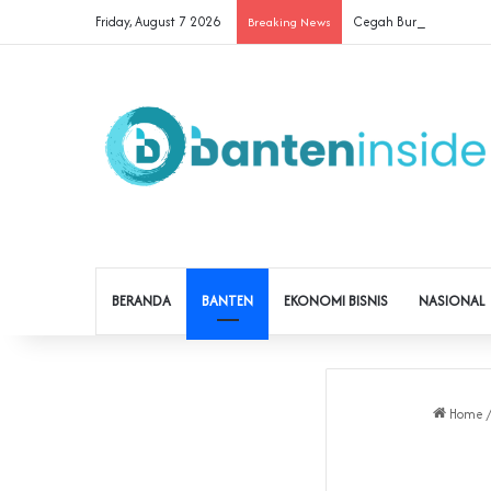
Friday, August 7 2026
Cegah Buruh Terjerat Ju
Breaking News
BERANDA
BANTEN
EKONOMI BISNIS
NASIONAL
Home
/