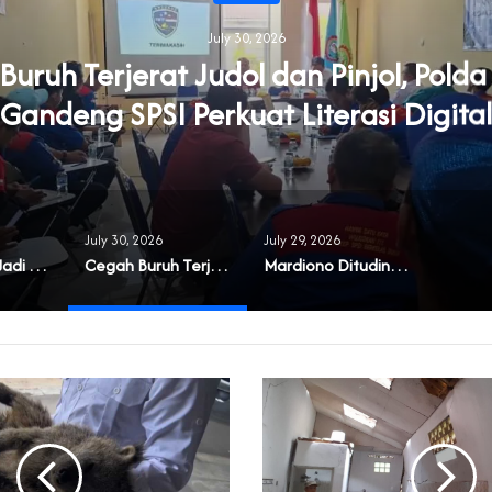
July 30, 2026
uruh Terjerat Judol dan Pinjol, Pold
Gandeng SPSI Perkuat Literasi Digital
July 30, 2026
July 29, 2026
‎Masyarakat Jadi Korban Buruknya Tata Kelola Koperasi Syariah di Banten
Cegah Buruh Terjerat Judol dan Pinjol, Polda Banten Gandeng SPSI Perkuat Literasi Digital
‎Mardiono Dituding Adu Domba dan Bikin Gaduh Kader PPP di Banten