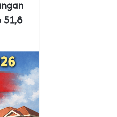
angan
 51,8