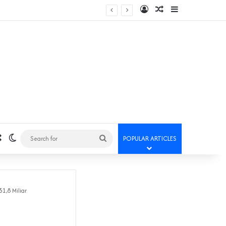
Log In
Random Article
Sidebar
Random Article
Switch skin
Search
POPULAR ARTICLES
for
1,8 Miliar