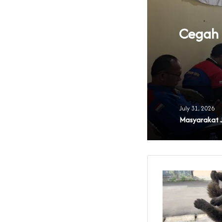
knya Tata Kelola
Cegah B
 Banten
July 31, 2026