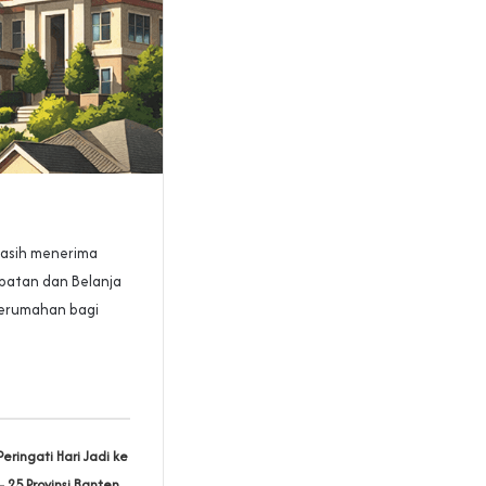
masih menerima
patan dan Belanja
perumahan bagi
‎Peringati Hari Jadi ke
– 25 Provinsi Banten,