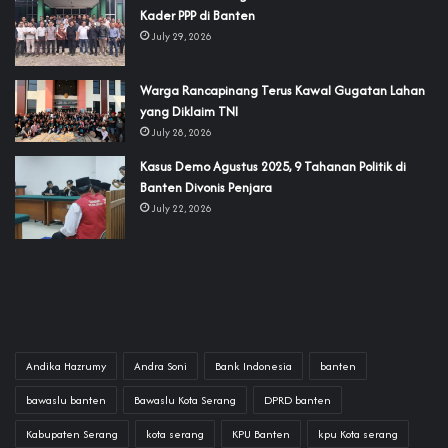
Kader PPP di Banten
July 29, 2026
‎Warga Rancapinang Terus Kawal Gugatan Lahan
yang Diklaim TNI‎‎
July 28, 2026
‎Kasus Demo Agustus 2025, 9 Tahanan Politik di
Banten Divonis Penjara
July 22, 2026
Andika Hazrumy
Andra Soni
Bank Indonesia
banten
bawaslu banten
Bawaslu Kota Serang
DPRD banten
Kabupaten Serang
kota serang
KPU Banten
kpu Kota serang