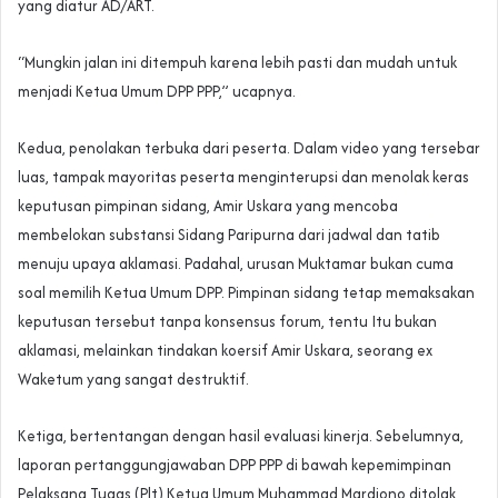
yang diatur AD/ART.
“Mungkin jalan ini ditempuh karena lebih pasti dan mudah untuk
menjadi Ketua Umum DPP PPP,” ucapnya.
Kedua, penolakan terbuka dari peserta. Dalam video yang tersebar
luas, tampak mayoritas peserta menginterupsi dan menolak keras
keputusan pimpinan sidang, Amir Uskara yang mencoba
membelokan substansi Sidang Paripurna dari jadwal dan tatib
menuju upaya aklamasi. Padahal, urusan Muktamar bukan cuma
soal memilih Ketua Umum DPP. Pimpinan sidang tetap memaksakan
keputusan tersebut tanpa konsensus forum, tentu Itu bukan
aklamasi, melainkan tindakan koersif Amir Uskara, seorang ex
Waketum yang sangat destruktif.
Ketiga, bertentangan dengan hasil evaluasi kinerja. Sebelumnya,
laporan pertanggungjawaban DPP PPP di bawah kepemimpinan
Pelaksana Tugas (Plt) Ketua Umum Muhammad Mardiono ditolak