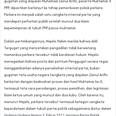
gugatan yang diajukan Muhamad Zainul Arifin, peserta Muktamar X
PPP, dipastikan berlanjut ke tahap pemeriksaan pokok perkara.
Perkara ini menjadi salah satu sengketa internal partai yang
mendapat perhatian publik setelah muncul dua klaim
kepemimpinan di tubuh PPP pasca-muktamar.
Dalam pertimbangannya, Majelis Hakim menilai bahwa dalil
Tergugat yang menyatakan pengadilan tidak berwenang
memeriksa perkara tersebut tidak beralasan hukum. Majelis
menegaskan bahwa posita dan petitum Penggugat secara tegas
menggambarkan adanya perselisihan internal partai, bukan
gugatan tata usaha negara.Sengketa yang diajukan Zainul Arifin
berkaitan dengan keabsahan proses dan hasil Muktamar ke-X,
termasuk tata cara persidangan, proses pemilihan, dan legitimasi
klaim ketua umum yang muncul dari dua kubu. Oleh karena itu,
menurut Majelis, perkara tersebut termasuk kategori sengketa
keperdataan dalam tubuh partai politik sebagaimana diatur dalam
Undang-Undang Nomor 2 Tahun 2011 tentang Partai Politik.