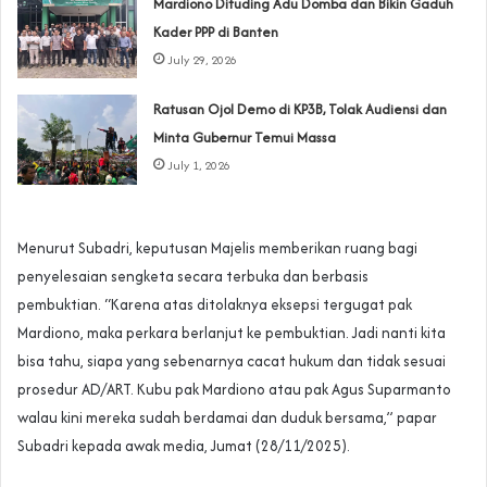
‎Mardiono Dituding Adu Domba dan Bikin Gaduh
Kader PPP di Banten
July 29, 2026
‎Ratusan Ojol Demo di KP3B, Tolak Audiensi dan
Minta Gubernur Temui Massa
July 1, 2026
Menurut Subadri, keputusan Majelis memberikan ruang bagi
penyelesaian sengketa secara terbuka dan berbasis
pembuktian. “Karena atas ditolaknya eksepsi tergugat pak
Mardiono, maka perkara berlanjut ke pembuktian. Jadi nanti kita
bisa tahu, siapa yang sebenarnya cacat hukum dan tidak sesuai
prosedur AD/ART. Kubu pak Mardiono atau pak Agus Suparmanto
walau kini mereka sudah berdamai dan duduk bersama,” papar
Subadri kepada awak media, Jumat (28/11/2025).