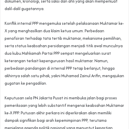
dokumen, kronologi, serta saksi dan ahli yang akan memperkuat
dalil-dalil gugatannya.
Konflik internal PPP mengemuka setelah pelaksanaan Muktamar ke-
X yang menghasilkan dua klaim ketua umum. Perbedaan
penafsiran terhadap tata tertib muktamar, mekanisme pemilihan,
serta status keabsahan persidangan menjadi titik awal munculnya
dua kubu.Mahkamah Partai PPP sempat mengeluarkan surat
keterangan terkait kepengurusan hasil muktamar. Namun,
perbedaan pandangan di internal PPP tetap berlanjut, hingga
akhirnya salah satu pihak, yakni Muhamad Zainul Arifin, mengajukan
gugatan ke pengadilan.
Keputusan sela PN Jakarta Pusat ini membuka jalan bagi proses
pemeriksaan yang lebih substantif mengenai keabsahan Muktamar
ke-X PPP. Putusan akhir perkara ini diperkirakan akan memiliki
dampak signifikan bagi arah kepemimpinan PPP, terutama
menjelang agenda politik nasional yang menuntut kepastian