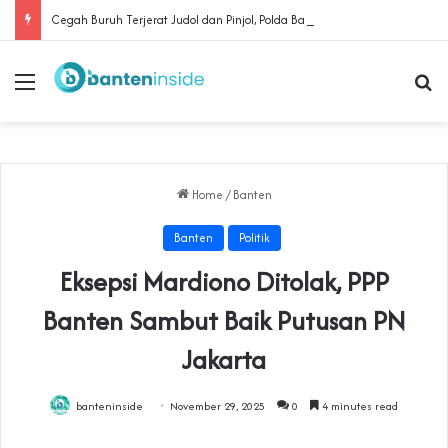
Cegah Buruh Terjerat Judol dan Pinjol, Polda Banten Gandeng SPSI Perkuat Literasi Digital
Menu
Se
Home
/
Banten
Banten
Politik
Eksepsi Mardiono Ditolak, PPP
Banten Sambut Baik Putusan PN
Jakarta
banteninside
November 29, 2025
0
4 minutes read