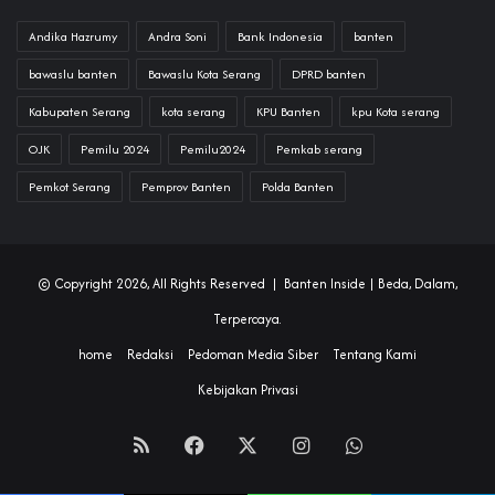
Andika Hazrumy
Andra Soni
Bank Indonesia
banten
bawaslu banten
Bawaslu Kota Serang
DPRD banten
Kabupaten Serang
kota serang
KPU Banten
kpu Kota serang
OJK
Pemilu 2024
Pemilu2024
Pemkab serang
Pemkot Serang
Pemprov Banten
Polda Banten
© Copyright 2026, All Rights Reserved |
Banten Inside
| Beda, Dalam,
Terpercaya.
home
Redaksi
Pedoman Media Siber
Tentang Kami
Kebijakan Privasi
RSS
Facebook
X
Instagram
WhatsApp