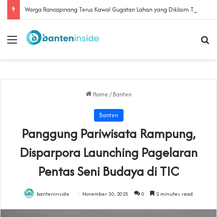
‎Warga Rancapinang Terus Kawal Gugatan Lahan yang Diklaim TNI‎‎
Menu
Se
Home
/
Banten
Banten
Panggung Pariwisata Rampung,
Disparpora Launching Pagelaran
Pentas Seni Budaya di TIC
banteninside
November 30, 2025
0
2 minutes read