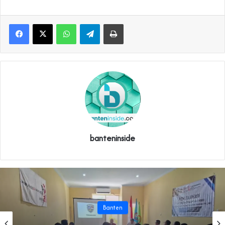
WhatsApp
Telegram
Print
banteninside
Banten