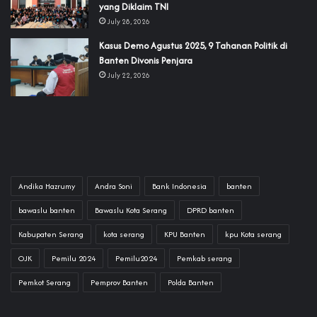
yang Diklaim TNI‎‎
July 28, 2026
‎Kasus Demo Agustus 2025, 9 Tahanan Politik di
Banten Divonis Penjara
July 22, 2026
Andika Hazrumy
Andra Soni
Bank Indonesia
banten
bawaslu banten
Bawaslu Kota Serang
DPRD banten
Kabupaten Serang
kota serang
KPU Banten
kpu Kota serang
OJK
Pemilu 2024
Pemilu2024
Pemkab serang
Pemkot Serang
Pemprov Banten
Polda Banten