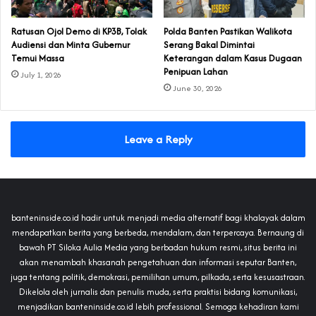
‎Ratusan Ojol Demo di KP3B, Tolak
Polda Banten Pastikan Walikota
Audiensi dan Minta Gubernur
Serang Bakal Dimintai
Temui Massa
Keterangan dalam Kasus Dugaan
Penipuan Lahan
July 1, 2026
June 30, 2026
Leave a Reply
banteninside.co.id hadir untuk menjadi media alternatif bagi khalayak dalam
mendapatkan berita yang berbeda, mendalam, dan terpercaya. Bernaung di
bawah PT Siloka Aulia Media yang berbadan hukum resmi, situs berita ini
akan menambah khasanah pengetahuan dan informasi seputar Banten,
juga tentang politik, demokrasi, pemilihan umum, pilkada, serta kesusastraan.
Dikelola oleh jurnalis dan penulis muda, serta praktisi bidang komunikasi,
menjadikan banteninside.co.id lebih professional. Semoga kehadiran kami