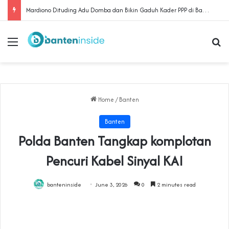
‎Mardiono Dituding Adu Domba dan Bikin Gaduh Kader PPP di Banten
Menu
Se
Home
/
Banten
Banten
‎Polda Banten Tangkap komplotan
Pencuri Kabel Sinyal KAI‎
banteninside
June 3, 2026
0
2 minutes read