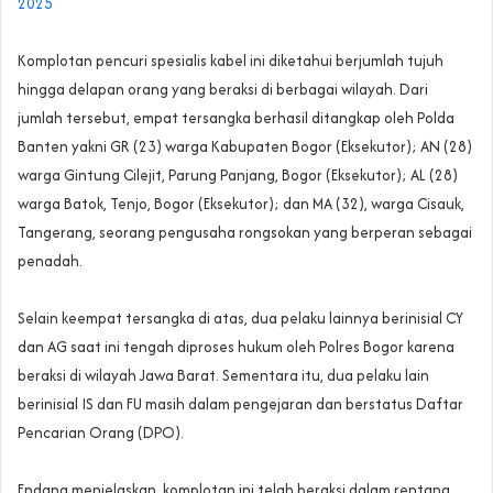
2025
‎Komplotan pencuri spesialis kabel ini diketahui berjumlah tujuh
hingga delapan orang yang beraksi di berbagai wilayah. Dari
jumlah tersebut, empat tersangka berhasil ditangkap oleh Polda
Banten yakni GR (23) warga Kabupaten Bogor (Eksekutor); AN (28)
warga Gintung Cilejit, Parung Panjang, Bogor (Eksekutor); AL (28)
warga Batok, Tenjo, Bogor (Eksekutor); dan MA (32), warga Cisauk,
Tangerang, seorang pengusaha rongsokan yang berperan sebagai
penadah.
‎Selain keempat tersangka di atas, dua pelaku lainnya berinisial CY
dan AG saat ini tengah diproses hukum oleh Polres Bogor karena
beraksi di wilayah Jawa Barat. Sementara itu, dua pelaku lain
berinisial IS dan FU masih dalam pengejaran dan berstatus Daftar
Pencarian Orang (DPO).
‎Endang menjelaskan, komplotan ini telah beraksi dalam rentang