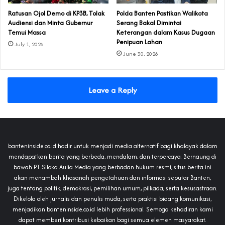
‎Ratusan Ojol Demo di KP3B, Tolak
Polda Banten Pastikan Walikota
Audiensi dan Minta Gubernur
Serang Bakal Dimintai
Temui Massa
Keterangan dalam Kasus Dugaan
Penipuan Lahan
July 1, 2026
June 30, 2026
Leave a Reply
banteninside.co.id hadir untuk menjadi media alternatif bagi khalayak dalam
mendapatkan berita yang berbeda, mendalam, dan terpercaya. Bernaung di
bawah PT Siloka Aulia Media yang berbadan hukum resmi, situs berita ini
akan menambah khasanah pengetahuan dan informasi seputar Banten,
juga tentang politik, demokrasi, pemilihan umum, pilkada, serta kesusastraan.
Dikelola oleh jurnalis dan penulis muda, serta praktisi bidang komunikasi,
menjadikan banteninside.co.id lebih professional. Semoga kehadiran kami
dapat memberi kontribusi kebaikan bagi semua elemen masyarakat.