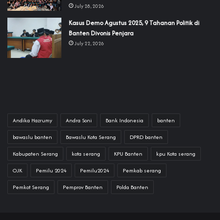
July 28, 2026
‎Kasus Demo Agustus 2025, 9 Tahanan Politik di
Banten Divonis Penjara
July 22, 2026
Andika Hazrumy
Andra Soni
Bank Indonesia
banten
bawaslu banten
Bawaslu Kota Serang
DPRD banten
Kabupaten Serang
kota serang
KPU Banten
kpu Kota serang
OJK
Pemilu 2024
Pemilu2024
Pemkab serang
Pemkot Serang
Pemprov Banten
Polda Banten