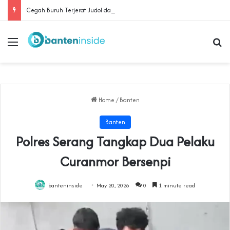
Cegah Buruh Terjerat Judol dan Pinjol, Polda Banten Gandeng SPSI Perkuat Literasi Digital
Menu
Se
Home
/
Banten
Banten
Polres Serang Tangkap Dua Pelaku
Curanmor Bersenpi
banteninside
May 20, 2026
0
1 minute read