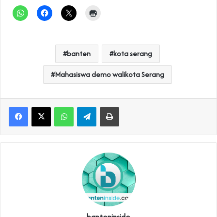
banten
kota serang
Mahasiswa demo walikota Serang
WhatsApp
Telegram
Print
banteninside