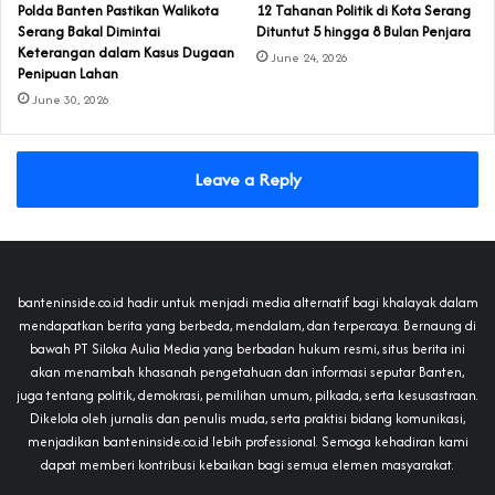
Polda Banten Pastikan Walikota
‎12 Tahanan Politik di Kota Serang
Serang Bakal Dimintai
Dituntut 5 hingga 8 Bulan Penjara‎‎
Keterangan dalam Kasus Dugaan
June 24, 2026
Penipuan Lahan
June 30, 2026
Leave a Reply
banteninside.co.id hadir untuk menjadi media alternatif bagi khalayak dalam
mendapatkan berita yang berbeda, mendalam, dan terpercaya. Bernaung di
bawah PT Siloka Aulia Media yang berbadan hukum resmi, situs berita ini
akan menambah khasanah pengetahuan dan informasi seputar Banten,
juga tentang politik, demokrasi, pemilihan umum, pilkada, serta kesusastraan.
Dikelola oleh jurnalis dan penulis muda, serta praktisi bidang komunikasi,
menjadikan banteninside.co.id lebih professional. Semoga kehadiran kami
dapat memberi kontribusi kebaikan bagi semua elemen masyarakat.