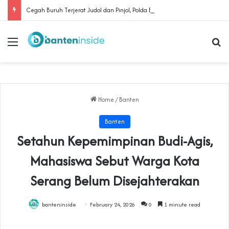
Cegah Buruh Terjerat Judol dan Pinjol, Polda Banten Gandeng SPSI Perkuat Literasi Digital
Menu
Se
Home
/
Banten
Banten
Setahun Kepemimpinan Budi-Agis,
Mahasiswa Sebut Warga Kota
Serang Belum Disejahterakan
banteninside
February 24, 2026
0
1 minute read