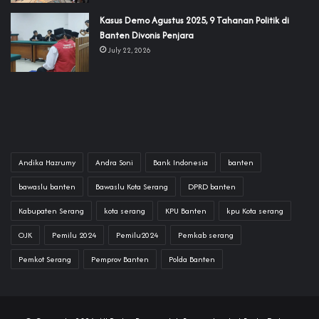
‎Kasus Demo Agustus 2025, 9 Tahanan Politik di
Banten Divonis Penjara
July 22, 2026
Andika Hazrumy
Andra Soni
Bank Indonesia
banten
bawaslu banten
Bawaslu Kota Serang
DPRD banten
Kabupaten Serang
kota serang
KPU Banten
kpu Kota serang
OJK
Pemilu 2024
Pemilu2024
Pemkab serang
Pemkot Serang
Pemprov Banten
Polda Banten