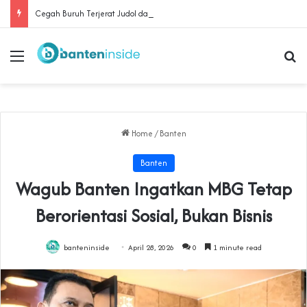
Cegah Buruh Terjerat Judol dan Pinjol, Polda Banten Gandeng SPSI Perkuat Literasi Digital
Menu
Se
Home
/
Banten
Banten
Wagub Banten Ingatkan MBG Tetap
Berorientasi Sosial, Bukan Bisnis
banteninside
April 28, 2026
0
1 minute read