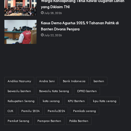
‎Warga Rancapinang Terus Kawal Gugatan Lahan
yang Diklaim TNI‎‎
July 28, 2026
‎Kasus Demo Agustus 2025, 9 Tahanan Politik di
Banten Divonis Penjara
July 22, 2026
Andika Hazrumy
Andra Soni
Bank Indonesia
banten
bawaslu banten
Bawaslu Kota Serang
DPRD banten
Kabupaten Serang
kota serang
KPU Banten
kpu Kota serang
OJK
Pemilu 2024
Pemilu2024
Pemkab serang
Pemkot Serang
Pemprov Banten
Polda Banten