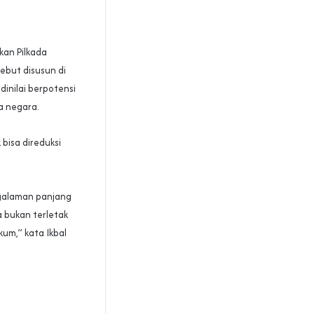
kan Pilkada
ebut disusun di
inilai berpotensi
a negara.
 bisa direduksi
ngalaman panjang
da bukan terletak
um,” kata Ikbal