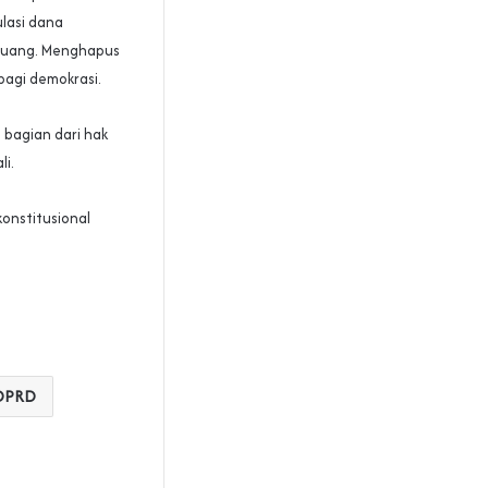
lasi dana
k uang. Menghapus
bagi demokrasi.
bagian dari hak
li.
onstitusional
 DPRD