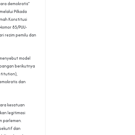
cara demokratis”
elalui Pilkada
amah Konstitusi
 Nomor 85/PUU-
i rezim pemilu dan
menyebut model
mbangan berikutnya
titution),
emokratis dan
gara kesatuan
an legitimasi
an parlemen.
sekutif dan