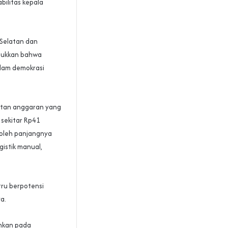
bilitas kepala
 Selatan dan
unjukkan bahwa
alam demokrasi
katan anggaran yang
 sekitar Rp41
n oleh panjangnya
istik manual,
stru berpotensi
a.
ahkan pada