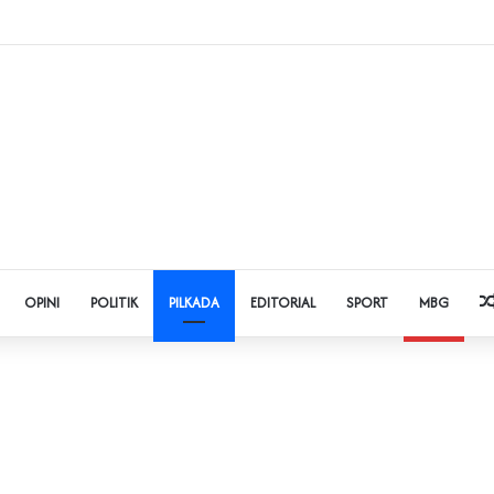
 Judol dan Pinjol, Polda Banten Gandeng SPSI Perkuat Literasi Digital
OPINI
POLITIK
PILKADA
EDITORIAL
SPORT
MBG