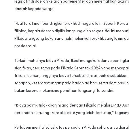
legislatif di daerah ke arah parlementer dan melemahkan akunta
daerah kepada warga.
Ikbal turut membandingkan praktik di negara lain. Seperti Korea
Filipina, kepala daerah dipilih langsung oleh rakyat. Hal ini men
Pilkada langsung bukan anomali, melainkan praktik yang lazim d
presidensial.
Terkait mahalnya biaya Pilkada, Ikbal mengakui adanya pening
signifikan, terutama pada Pilkada Serentak 2024 yang mencapai
triliun. Namun, tingginya biaya tersebut dinilai lebih disebabka
tahapan, ketergantungan pada badan ad hoc, serta dominasi log
bukan karena mekanisme pemilihan langsung itu sendiri.
“Biaya politik tidak akan hilang dengan Pilkada melalui DPRD. Ju
berpindah ke ruang transaksi elite yang lebih tertutup,” tegasny
Perludem menilai solusi atas persoalan Pilkada seharusnya diar