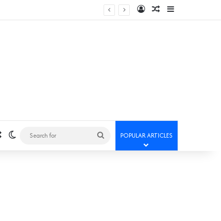
Log In
Random Article
Sidebar
Random Article
Switch skin
Search
POPULAR ARTICLES
for