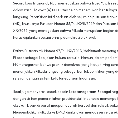
Secara konstitusional, Ikbal menegaskan bahwa frasa “dipilih se
dalam Pasal 18 ayat (4) UUD 1945 telah menemukan bentuknya m
langsung. Penafsiran ini diperkuat oleh sejumlah putusan Mahk
(MK), khususnya Putusan Nomor 55/PUU-XVII/2019 dan Putusan
XX/2022, yang menegaskan bahwa Pilkada merupakan bagian dar
harus dijalankan sesuai prinsip demokrasi elektoral.
Dalam Putusan MK Nomor 97/PUU-XI/2013, Mahkamah memang 
Pilkada sebagai kebijakan hukum terbuka. Namun, dalam perke
MK menegaskan bahwa praktik demokrasi yang hidup (living cons
menunjukkan Pilkada langsung sebagai bentuk pemilihan yang d
relevan dengan sistem ketatanegaraan Indonesia.
Ikbal juga menyoroti aspek desain ketatanegaraan. Sebagai ne
dengan sistem pemerintahan presidensial, Indonesia menempatk
eksekutif, baik di pusat maupun daerah berasal dari rakyat, buk
Mengembalikan Pilkada ke DPRD dinilai akan menggeser relasi ek