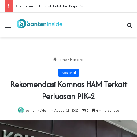
Cegah Buruh Terjerat Judol dan Pinjol, Polda Banten Gandeng SPSI Perkuat Literasi Digital
Menu
Se
Home
/
Nasional
Nasional
Rekomendasi Komnas HAM Terkait
Perluasan PIK-2
banteninside
August 19, 2025
0
4 minutes read