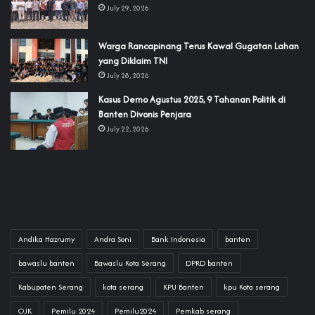
July 29, 2026
‎Warga Rancapinang Terus Kawal Gugatan Lahan
yang Diklaim TNI‎‎
July 28, 2026
‎Kasus Demo Agustus 2025, 9 Tahanan Politik di
Banten Divonis Penjara
July 22, 2026
Andika Hazrumy
Andra Soni
Bank Indonesia
banten
bawaslu banten
Bawaslu Kota Serang
DPRD banten
Kabupaten Serang
kota serang
KPU Banten
kpu Kota serang
OJK
Pemilu 2024
Pemilu2024
Pemkab serang