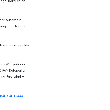
agai bakal calon
ndri Susanto itu,
Serang pada Minggu
konfigurasi politik
Agus Wahyudiono,
PD PAN Kabupaten
 Taufan Saladim
dika di Pilkada