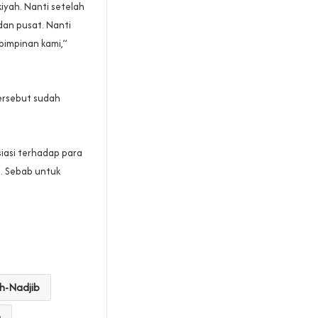
yah. Nanti setelah
dan pusat. Nanti
pimpinan kami,”
tersebut sudah
iasi terhadap para
i. Sebab untuk
h-Nadjib
g