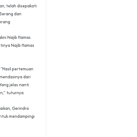
, telah disepakati
 Serang dan
erang.
kni Najib Hamas.
atinya Najib Hamas
 “Hasil pertemuan
mendasinya dari
Yang jelas nanti
n,” tuturnya.
ikan, Gerindra
untuk mendampingi