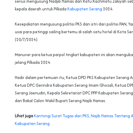
serius mengusung Nadjib Hamas dan Ratu Rachmatu Zakiyah seb
kepala daerah untuk Pilkada
Kabupaten Serang
2024.
Kesepakatan mengusung politisi PKS dan istri dari politisi PAN, Ya
usai para petinggi sailing bertemu di salah satu hotel di Kota 
(20/7/2024).
Manuver para ketua parpol tingkat kabupaten ini akan mengubah 
jelang Pilkada 2024.
Hadir dalam pertemuan itu, Ketua DPD PKS Kabupaten Serang 
Ketua DPC Gerindra Kabupaten Serang Imam Ghozali, Ketua D
Serang Jaenudin, Kepala Sekretariat DPC PPP Kabupaten Serang
dan Bakal Calon Wakil Bupati Serang Najib Hamas.
Lihat juga
Kantongi Surat Tugas dari PKS, Najib Hamas Tantang An
Kabupaten Serang