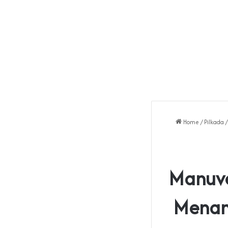
Home
/
Pilkada
/
Manuve
Menan