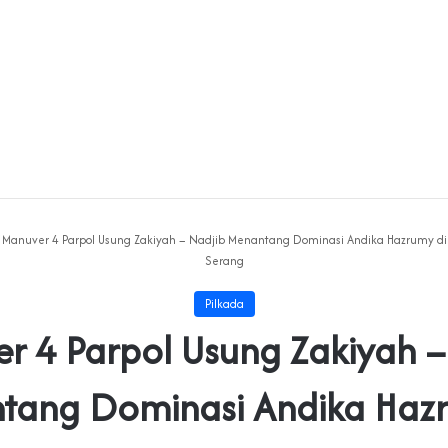
Manuver 4 Parpol Usung Zakiyah – Nadjib Menantang Dominasi Andika Hazrumy di
Serang
Pilkada
r 4 Parpol Usung Zakiyah –
tang Dominasi Andika Hazr