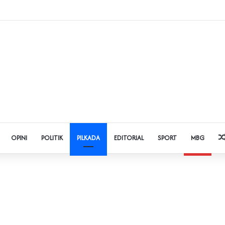
dol dan Pinjol, Polda Banten Gandeng SPSI Perkuat Literasi Digital
OPINI
POLITIK
PILKADA
EDITORIAL
SPORT
MBG