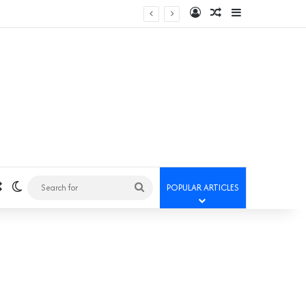
Log In
Random Article
Sidebar
Random Article
Switch skin
Search
POPULAR ARTICLES
for