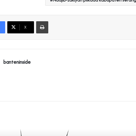
Print
X
banteninside
Read Next