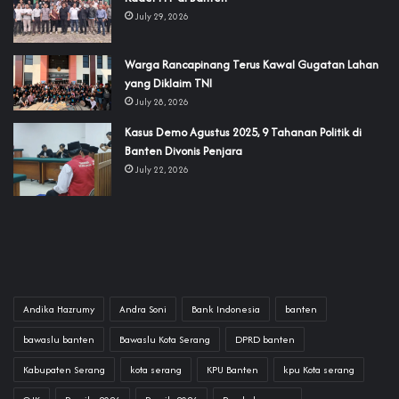
July 29, 2026
‎Warga Rancapinang Terus Kawal Gugatan Lahan
yang Diklaim TNI‎‎
July 28, 2026
‎Kasus Demo Agustus 2025, 9 Tahanan Politik di
Banten Divonis Penjara
July 22, 2026
Andika Hazrumy
Andra Soni
Bank Indonesia
banten
bawaslu banten
Bawaslu Kota Serang
DPRD banten
Kabupaten Serang
kota serang
KPU Banten
kpu Kota serang