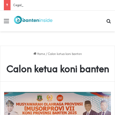
Cegah Buruh Terjerat Judol dan Pinjol, Polda Banten Gandeng SPSI Perkuat Literasi Digital
Menu
Se
Home
/
Calon ketua koni banten
Calon ketua koni banten