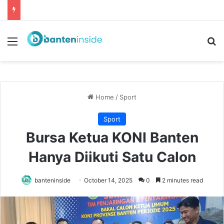
Menu
Se
Home
/
Sport
Sport
Bursa Ketua KONI Banten
Hanya Diikuti Satu Calon
banteninside
October 14, 2025
0
2 minutes read