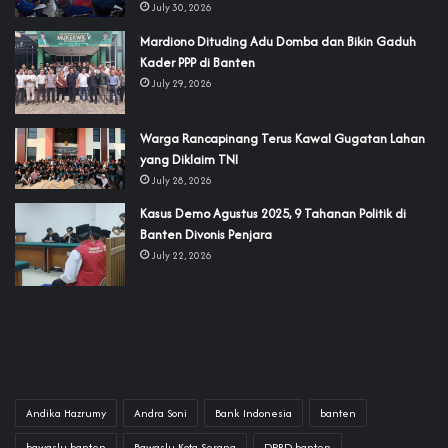
July 30, 2026
‎Mardiono Dituding Adu Domba dan Bikin Gaduh
Kader PPP di Banten
July 29, 2026
‎Warga Rancapinang Terus Kawal Gugatan Lahan
yang Diklaim TNI‎‎
July 28, 2026
‎Kasus Demo Agustus 2025, 9 Tahanan Politik di
Banten Divonis Penjara
July 22, 2026
Andika Hazrumy
Andra Soni
Bank Indonesia
banten
bawaslu banten
Bawaslu Kota Serang
DPRD banten